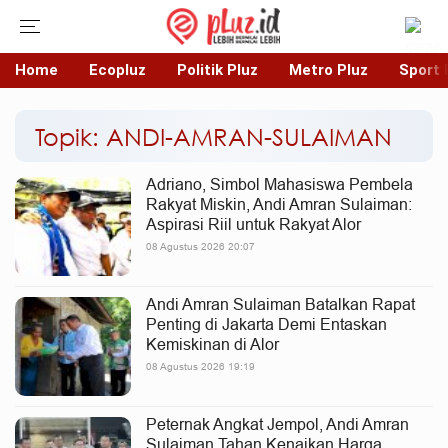
Home
Ecopluz
Politik Pluz
Metro Pluz
Sport 
Topik: ANDI-AMRAN-SULAIMAN
Adriano, Simbol Mahasiswa Pembela
Rakyat Miskin, Andi Amran Sulaiman:
Aspirasi Riil untuk Rakyat Alor
08 Agustus 2026 20:07
Andi Amran Sulaiman Batalkan Rapat
Penting di Jakarta Demi Entaskan
Kemiskinan di Alor
08 Agustus 2026 19:19
Peternak Angkat Jempol, Andi Amran
Sulaiman Tahan Kenaikan Harga