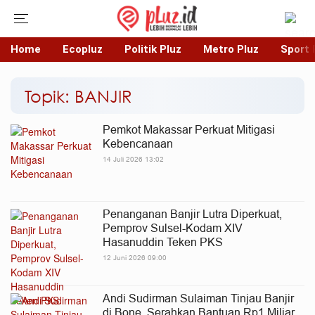
Home
Ecopluz
Politik Pluz
Metro Pluz
Sport 
Topik: BANJIR
Pemkot Makassar Perkuat Mitigasi
Kebencanaan
14 Juli 2026 13:02
Penanganan Banjir Lutra Diperkuat,
Pemprov Sulsel-Kodam XIV
Hasanuddin Teken PKS
12 Juni 2026 09:00
Andi Sudirman Sulaiman Tinjau Banjir
di Bone, Serahkan Bantuan Rp1 Miliar