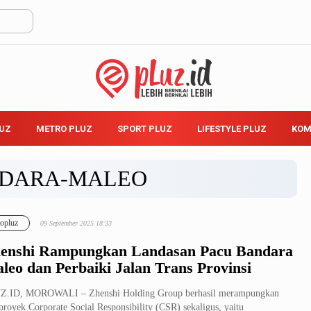
LUZ
METRO PLUZ
SPORT PLUZ
LIFESTYLE PLUZ
KOM
DARA-MALEO
opluz
09 September 2025 18:33
enshi Rampungkan Landasan Pacu Bandara
leo dan Perbaiki Jalan Trans Provinsi
Z.ID, MOROWALI – Zhenshi Holding Group berhasil merampungkan
proyek Corporate Social Responsibility (CSR) sekaligus, yaitu