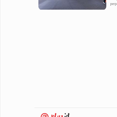
perp
Metro Pluz
Hukum & Kriminal
Internasional
Kota
Citizen
Nasional
Pemerintahan
Pendidikan
Sport Pluz
Sepakbola
Futsal
MotoGP
Bulutangkis
Tinju
Golf
Formula 1
Lifestyle Pluz
Entertainment
Infotainment