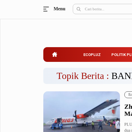
Menu
Ecopluz
Perbankan
Perhotelan
Properti
Belanja
ECOPLUZ
POLITIK P
Konstruksi
Kuliner
UMKM & Koperasi
Topik Berita :
BAN
Politik Pluz
Ec
KPU & Bawaslu
Pemilu
Zh
Parlemen
Partai Politik
Ma
Pilkada
Pilpres
PLU
Tokoh
dua 