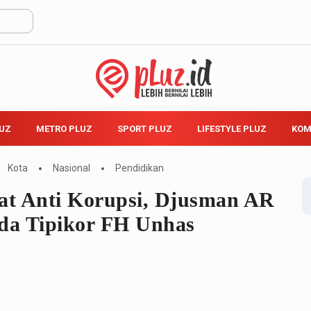
LUZ
METRO PLUZ
SPORT PLUZ
LIFESTYLE PLUZ
KOM
Kota
Nasional
Pendidikan
yat Anti Korupsi, Djusman AR
da Tipikor FH Unhas