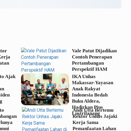
tor
Vale Patut Dijadikan
Kerja
Contoh Penerapan
atan
Pertambangan
Perspektif HAM
to Ajak
IKA Unhas
Makassar-Yayasan
an
Anak Rakyat
siden
Indonesia Bedah
g
Buku Aldera,
Hadirkan Pius
to
Andi Utta Bertemu
Lustrilanang
mbangan
Rektor Unhas Jajaki
rlunya
Kerja Sama
umni
Pemanfaatan Lahan