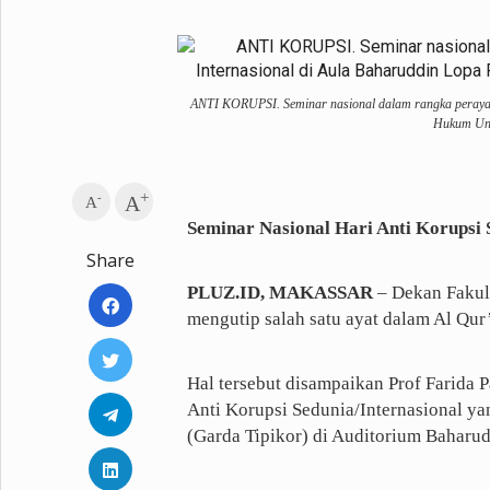
Metro Pluz
Hukum & Kriminal
Internasional
ANTI KORUPSI. Seminar nasional dalam rangka perayaan
Kota
Citizen
Hukum Unha
Nasional
Pemerintahan
Pendidikan
+
-
A
A
Seminar Nasional Hari Anti Korupsi 
Sport Pluz
Share
Sepakbola
Futsal
PLUZ.ID, MAKASSAR
– Dekan Fakul
MotoGP
Bulutangkis
mengutip salah satu ayat dalam Al Qur
Tinju
Golf
Formula 1
Hal tersebut disampaikan Prof Farida P
Anti Korupsi Sedunia/Internasional ya
(Garda Tipikor) di Auditorium Baharu
Lifestyle Pluz
Entertainment
Infotainment