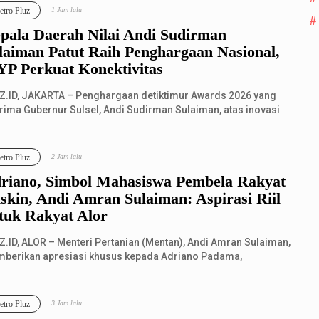
tro Pluz
1 Jam lalu
pala Daerah Nilai Andi Sudirman
laiman Patut Raih Penghargaan Nasional,
P Perkuat Konektivitas
Z.ID, JAKARTA – Penghargaan detiktimur Awards 2026 yang
erima Gubernur Sulsel, Andi Sudirman Sulaiman, atas inovasi
kontribusi melalui...
tro Pluz
2 Jam lalu
riano, Simbol Mahasiswa Pembela Rakyat
skin, Andi Amran Sulaiman: Aspirasi Riil
tuk Rakyat Alor
Z.ID, ALOR – Menteri Pertanian (Mentan), Andi Amran Sulaiman,
berikan apresiasi khusus kepada Adriano Padama,
asiswa Universitas Dipone...
tro Pluz
3 Jam lalu