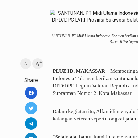
Metro Pluz
Hukum & Kriminal
Internasional
Kota
Citizen
SANTUNAN. PT Midi Utama Indonesia Tbk memberikan san
Nasional
Pemerintahan
Barat, Jl WR Supr
Pendidikan
+
-
A
A
Sport Pluz
PLUZ.ID, MAKASSAR
– Memperingat
Indonesia Tbk memberikan santunan bag
Share
Sepakbola
Futsal
DPD/DPC Legiun Veteran Republik Indo
MotoGP
Bulutangkis
Supratman Nomor 2, Kota Makassar.
Tinju
Golf
Formula 1
Dalam kegiatan itu, Alfamidi menyalur
kalangan veteran seperti tongkat jalan.
Lifestyle Pluz
Entertainment
“Selain alat bantu, kami juga menyalu
Infotainment