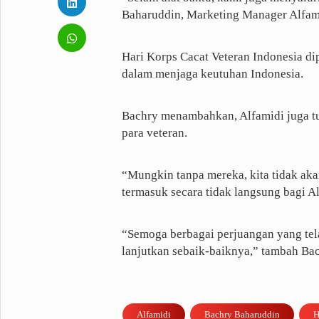
Baharuddin, Marketing Manager Alfami
Fashion
Health
Inspirasi
Parenting
Hari Korps Cacat Veteran Indonesia dip
Teknologi
dalam menjaga keutuhan Indonesia.
Komunitas Pluz
Bachry menambahkan, Alfamidi juga tu
para veteran.
Profil Pluz
“Mungkin tanpa mereka, kita tidak akan 
termasuk secara tidak langsung bagi Al
Indeks
“Semoga berbagai perjuangan yang telah
lanjutkan sebaik-baiknya,” tambah Ba
Alfamidi
Bachry Baharuddin
H