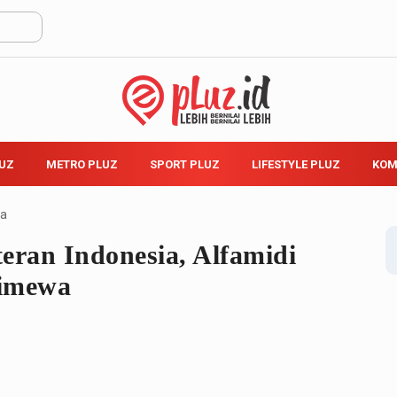
LUZ
METRO PLUZ
SPORT PLUZ
LIFESTYLE PLUZ
KOM
ta
eran Indonesia, Alfamidi
timewa