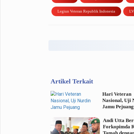
Legiun Veteran Republik Indonesia
LV
Artikel Terkait
Hari Veteran
Nasional, Uji
Jamu Pejuang
Andi Utta Be
Forkopimda 
Tamah denga