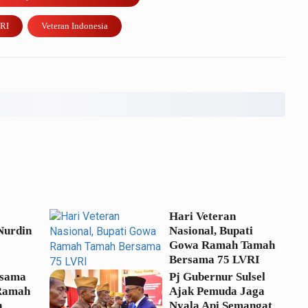
RI
Veteran Indonesia
Hari Veteran
 Nurdin
Nasional, Bupati
Gowa Ramah Tamah
Bersama 75 LVRI
rsama
Pj Gubernur Sulsel
Ramah
Ajak Pemuda Jaga
n
Nyala Api Semangat