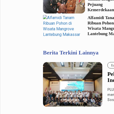
Pejuang
Kemerdekaan
Alfamidi Tan
Ribuan Pohon
Wisata Mang
Lantebung M
Berita Terkini Lainnya
E
Pe
In
PLU
mem
Sosi