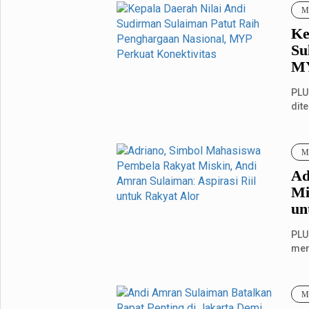
Me
Ke
Su
MY
PLU
dit
dan 
Me
Ad
Mi
un
PLU
mem
mah
Me