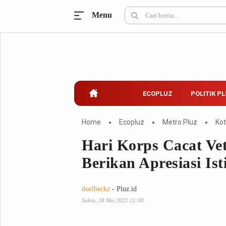
Menu
Ecopluz
Perbankan
Perhotelan
Properti
Belanja
ECOPLUZ
POLITIK P
Konstruksi
Kuliner
UMKM & Koperasi
Home
Ecopluz
Metro Pluz
Ko
Hari Korps Cacat Vet
Politik Pluz
Berikan Apresiasi Is
KPU & Bawaslu
Pemilu
Parlemen
Partai Politik
doelbeckz
- Pluz.id
Pilkada
Pilpres
Sabtu, 28 Mei 2022 21:00
Tokoh