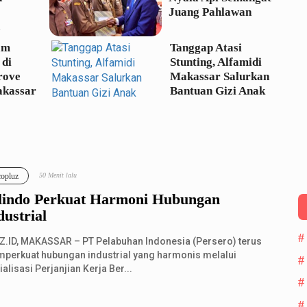
Juang Pahlawan
am
Tanggap Atasi
 di
Stunting, Alfamidi
rove
Makassar Salurkan
akassar
Bantuan Gizi Anak
copluz
50 Menit lalu
lindo Perkuat Harmoni Hubungan
dustrial
Z.ID, MAKASSAR – PT Pelabuhan Indonesia (Persero) terus
perkuat hubungan industrial yang harmonis melalui
alisasi Perjanjian Kerja Ber...