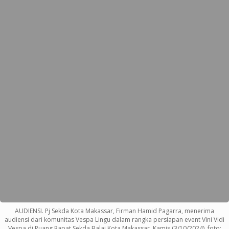
AUDIENSI. Pj Sekda Kota Makassar, Firman Hamid Pagarra, menerima
audiensi dari komunitas Vespa Lingu dalam rangka persiapan event Vini Vidi
Vespa di Ruang Rapat Sekda Balai Kota Makassar, Kamis (3/10/2024). foto: