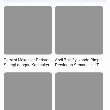
Pemkot Makassar Perkuat
Andi Zulkifly Nanda Pimpin
Sinergi dengan Kemnaker
Persiapan Semarak HUT
Hadirkan Kesempatan Kerja
Kemerdekaan RI Ke-81
yang Inklusif dan
Berkeadilan