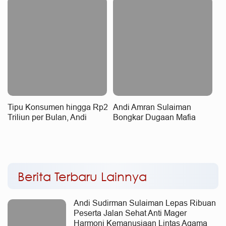
Desa Beri Manfaat Nyata
Merampas Hak Rakyat
bagi Masyarakat
Tipu Konsumen hingga Rp2
Andi Amran Sulaiman
Triliun per Bulan, Andi
Bongkar Dugaan Mafia
Amran Sulaiman: Jangan
Mainkan Harga Beras
Fokus pada Angkanya,
Fortifikasi, Dijual hingga
Fokus Kejahatannya
Rp42 Ribu per Kg
Berita Terbaru Lainnya
Andi Sudirman Sulaiman Lepas Ribuan
Peserta Jalan Sehat Anti Mager
Harmoni Kemanusiaan Lintas Agama