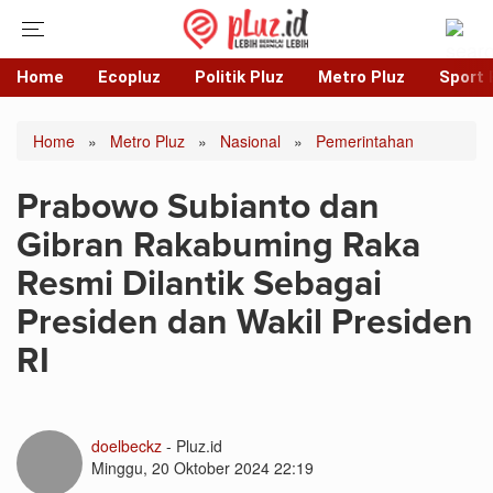
Home
Ecopluz
Politik Pluz
Metro Pluz
Sport 
Home
»
Metro Pluz
»
Nasional
»
Pemerintahan
Prabowo Subianto dan
Gibran Rakabuming Raka
Resmi Dilantik Sebagai
Presiden dan Wakil Presiden
RI
doelbeckz
- Pluz.id
Minggu, 20 Oktober 2024 22:19