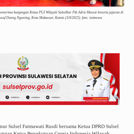
erima kunjungan Ketua PGI Wilayah Sulselbar Pdt Adrie Massie beserta jajaran di
usuf Daeng Ngawing, Kota Makassar, Kamis (3/4/2025). foto: istimewa
nur Sulsel Fatmawati Rusdi bersama Ketua DPRD Sulsel
ngan Ketua Persekutuan Gereja Indonesia Wilayah