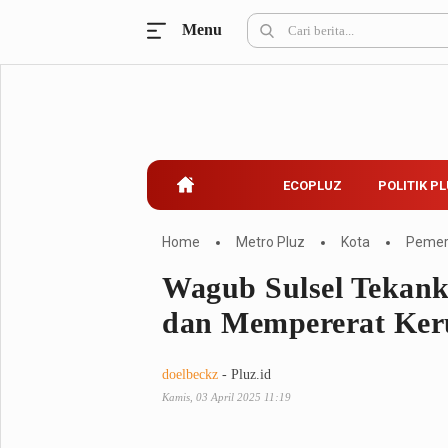
Menu
Ecopluz
Perbankan
Perhotelan
Properti
Belanja
ECOPLUZ
POLITIK P
Konstruksi
Kuliner
UMKM & Koperasi
Home
Metro Pluz
Kota
Pemer
Wagub Sulsel Tekan
Politik Pluz
dan Mempererat Ke
KPU & Bawaslu
Pemilu
Parlemen
Partai Politik
doelbeckz
- Pluz.id
Pilkada
Pilpres
Kamis, 03 April 2025 11:19
Tokoh