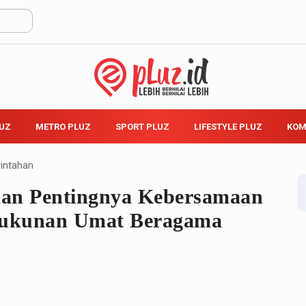
LUZ
METRO PLUZ
SPORT PLUZ
LIFESTYLE PLUZ
KOM
intahan
kan Pentingnya Kebersamaan
rukunan Umat Beragama