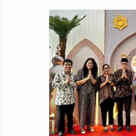
Metro Pluz
Hukum & Kriminal
Internasional
Kota
Citizen
Nasional
Pemerintahan
Pendidikan
Sport Pluz
Sepakbola
Futsal
MotoGP
Bulutangkis
Tinju
Golf
Formula 1
Lifestyle Pluz
Entertainment
Infotainment