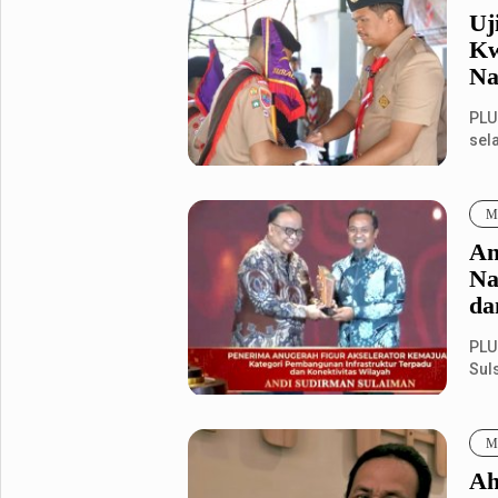
Uj
Kw
Na
PLU
sel
Cab
Me
An
Na
da
PLU
Sul
mer
Me
Ah