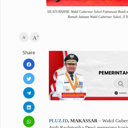
Fashion
Health
SILATURAHMI. Wakil Gubernur Sulsel Fatmawati Rusdi men
Inspirasi
Parenting
Rumah Jabatan Wakil Gubernur Sulsel, Jl Y
Teknologi
+
-
A
A
Komunitas Pluz
Share
Profil Pluz
Indeks
PLUZ.ID
, MAKASSAR
– Wakil Guber
Andi Rachmatika Dewi menerima kunju