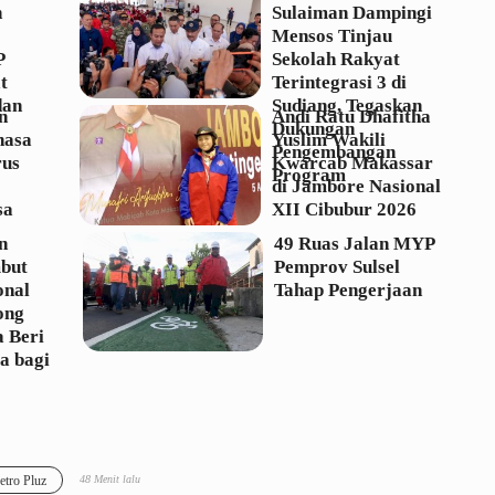
h
Sulaiman Dampingi
Mensos Tinjau
P
Sekolah Rakyat
t
Terintegrasi 3 di
dan
Sudiang, Tegaskan
n
Andi Ratu Dhafitha
Dukungan
hasa
Yuslim Wakili
Pengembangan
rus
Kwarcab Makassar
Program
di Jambore Nasional
sa
XII Cibubur 2026
n
49 Ruas Jalan MYP
but
Pemprov Sulsel
onal
Tahap Pengerjaan
ong
 Beri
a bagi
tro Pluz
48 Menit lalu