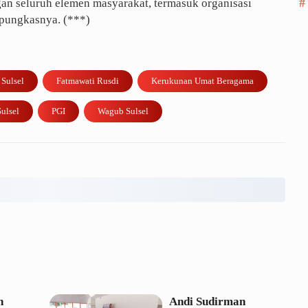
an seluruh elemen masyarakat, termasuk organisasi
pungkasnya. (***)
Sulsel
Fatmawati Rusdi
Kerukunan Umat Beragama
ulsel
PGI
Wagub Sulsel
n
Andi Sudirman