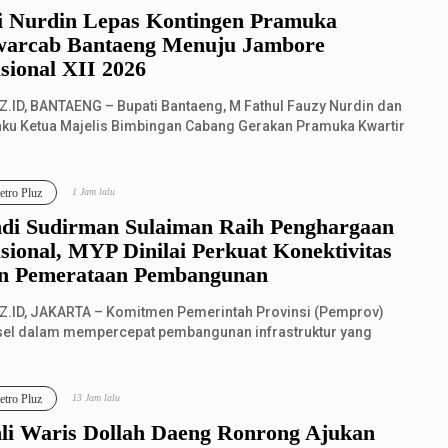
i Nurdin Lepas Kontingen Pramuka
arcab Bantaeng Menuju Jambore
sional XII 2026
Z.ID, BANTAENG – Bupati Bantaeng, M Fathul Fauzy Nurdin dan
aku Ketua Majelis Bimbingan Cabang Gerakan Pramuka Kwartir
ang Bantaeng res...
tro Pluz
1 Jam lalu
di Sudirman Sulaiman Raih Penghargaan
sional, MYP Dinilai Perkuat Konektivitas
n Pemerataan Pembangunan
Z.ID, JAKARTA – Komitmen Pemerintah Provinsi (Pemprov)
sel dalam mempercepat pembangunan infrastruktur yang
ata kembali mendapat pengak...
tro Pluz
13 Jam lalu
li Waris Dollah Daeng Ronrong Ajukan