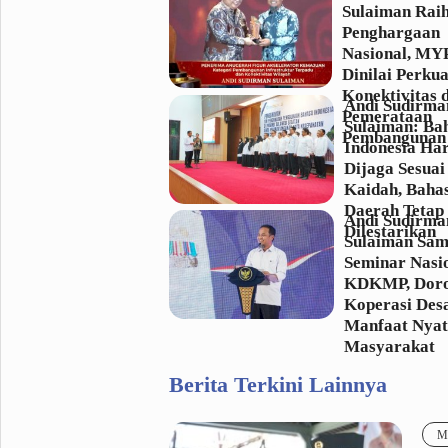
Sulaiman Rai
Penghargaan
Nasional, MY
Dinilai Perkua
Konektivitas 
Andi Sudirma
Pemerataan
Sulaiman: Ba
Pembangunan
Indonesia Ha
Dijaga Sesuai
Kaidah, Baha
Daerah Tetap
Andi Sudirma
Dilestarikan
Sulaiman Sam
Seminar Nasi
KDKMP, Dor
Koperasi Desa
Manfaat Nyat
Masyarakat
Berita Terkini Lainnya
Me