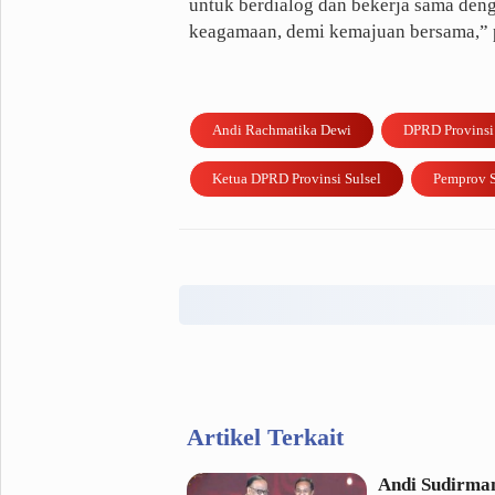
untuk berdialog dan bekerja sama deng
keagamaan, demi kemajuan bersama,” 
Andi Rachmatika Dewi
DPRD Provinsi 
Ketua DPRD Provinsi Sulsel
Pemprov S
Artikel Terkait
Andi Sudirma