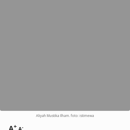
Aliyah Mustika Ilham. foto: istimewa
+
A
-
A