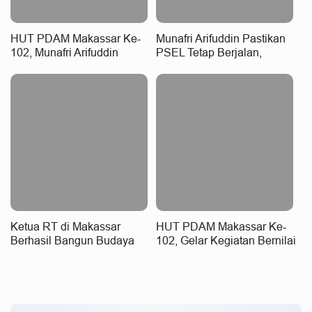
HUT PDAM Makassar Ke-
Munafri Arifuddin Pastikan
102, Munafri Arifuddin
PSEL Tetap Berjalan,
Apresiasi Komitmen
Penetapan Lokasi Masih
Tingkatkan Pelayanan Air
Dibahas
Bersih
Ketua RT di Makassar
HUT PDAM Makassar Ke-
Berhasil Bangun Budaya
102, Gelar Kegiatan Bernilai
Pilah dan Olah Sampah dari
Sosial dan Kebersamaan
Rumah