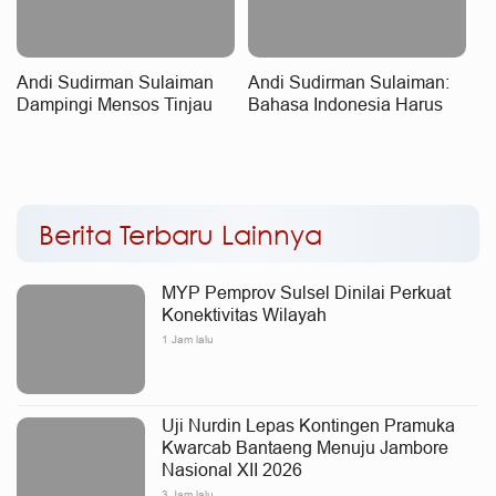
Andi Sudirman Sulaiman
Andi Sudirman Sulaiman:
Dampingi Mensos Tinjau
Bahasa Indonesia Harus
Sekolah Rakyat Terintegrasi
Dijaga Sesuai Kaidah,
3 di Sudiang, Tegaskan
Bahasa Daerah Tetap
Dukungan Pengembangan
Dilestarikan
Program
Berita Terbaru Lainnya
MYP Pemprov Sulsel Dinilai Perkuat
Konektivitas Wilayah
1 Jam lalu
Uji Nurdin Lepas Kontingen Pramuka
Kwarcab Bantaeng Menuju Jambore
Nasional XII 2026
3 Jam lalu