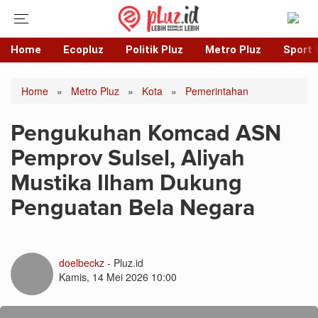
Home
Ecopluz
Politik Pluz
Metro Pluz
Sport 
Home
»
Metro Pluz
»
Kota
»
Pemerintahan
Pengukuhan Komcad ASN
Pemprov Sulsel, Aliyah
Mustika Ilham Dukung
Penguatan Bela Negara
doelbeckz
- Pluz.id
Kamis, 14 Mei 2026 10:00