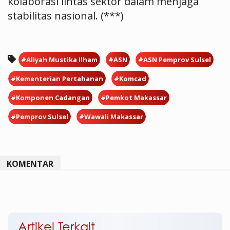
kolaborasi lintas sektor dalam menjaga
stabilitas nasional. (***)
#Aliyah Mustika Ilham
#ASN
#ASN Pemprov Sulsel
#Kementerian Pertahanan
#Komcad
#Komponen Cadangan
#Pemkot Makassar
#Pemprov Sulsel
#Wawali Makassar
KOMENTAR
Artikel Terkait