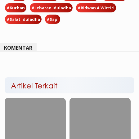
#Kurban
#Lebaran Iduladha
#Ridwan A Wittiri
#Salat Iduladha
#Sapi
KOMENTAR
Artikel Terkait