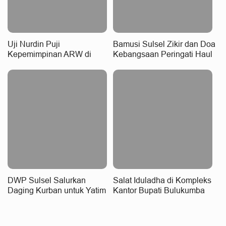
Uji Nurdin Puji
Bamusi Sulsel Zikir dan Doa
Kepemimpinan ARW di
Kebangsaan Peringati Haul
PDIP
Bung Karno dan Hari Asyura
DWP Sulsel Salurkan
Salat Iduladha di Kompleks
Daging Kurban untuk Yatim
Kantor Bupati Bulukumba
Piatu, Lansia, Anak Stunting,
Berlangsung Khidmat
dan Warga Rentan