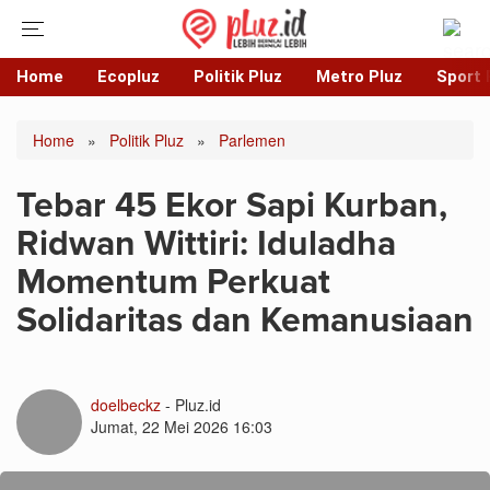
Home
Ecopluz
Politik Pluz
Metro Pluz
Sport 
Home
»
Politik Pluz
»
Parlemen
Tebar 45 Ekor Sapi Kurban,
Ridwan Wittiri: Iduladha
Momentum Perkuat
Solidaritas dan Kemanusiaan
doelbeckz
- Pluz.id
Jumat, 22 Mei 2026 16:03