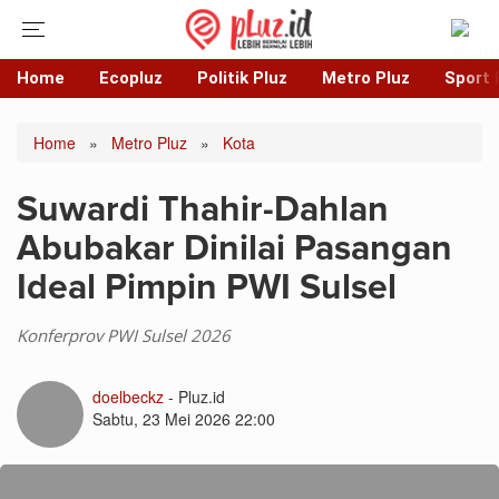
Home
Ecopluz
Politik Pluz
Metro Pluz
Sport 
Home
»
Metro Pluz
»
Kota
Suwardi Thahir-Dahlan
Abubakar Dinilai Pasangan
Ideal Pimpin PWI Sulsel
Konferprov PWI Sulsel 2026
doelbeckz
- Pluz.id
Sabtu, 23 Mei 2026 22:00