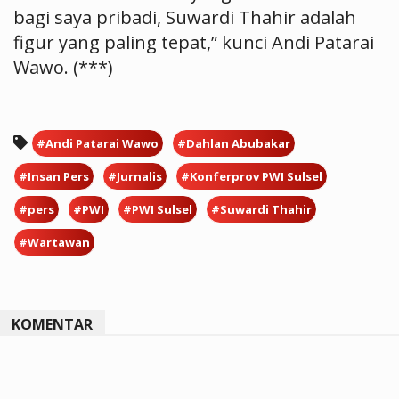
bagi saya pribadi, Suwardi Thahir adalah
figur yang paling tepat,” kunci Andi Patarai
Wawo. (***)
#Andi Patarai Wawo
#Dahlan Abubakar
#Insan Pers
#Jurnalis
#Konferprov PWI Sulsel
#pers
#PWI
#PWI Sulsel
#Suwardi Thahir
#Wartawan
KOMENTAR