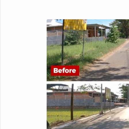
Metro Pluz
Hukum & Kriminal
Internasional
Kota
Citizen
Nasional
Pemerintahan
Pendidikan
Sport Pluz
Sepakbola
Futsal
MotoGP
Bulutangkis
Tinju
Golf
Formula 1
Lifestyle Pluz
Entertainment
Infotainment