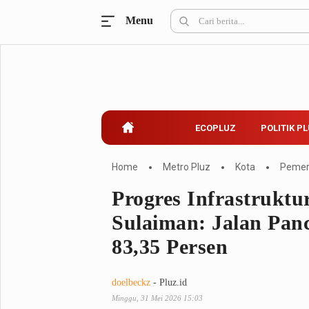
Menu
Ecopluz
Perbankan
Perhotelan
Properti
Belanja
ECOPLUZ
POLITIK P
Konstruksi
Kuliner
UMKM & Koperasi
Home
Metro Pluz
Kota
Pemer
Progres Infrastruktu
Politik Pluz
Sulaiman: Jalan Pan
KPU & Bawaslu
Pemilu
83,35 Persen
Parlemen
Partai Politik
Pilkada
Pilpres
doelbeckz
- Pluz.id
Tokoh
Minggu, 31 Mei 2026 15:03