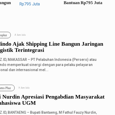
angun
Bantuan Rp795 Juta
copluz
8 Jam lalu
lindo Ajak Shipping Line Bangun Jaringan
gistik Terintegrasi
Z.ID, MAKASSAR – PT Pelabuhan Indonesia (Persero) atau
indo memperkuat sinergi dengan para pelaku pelayaran
ional dan internasional mel...
tro Pluz
9 Jam lalu
i Nurdin Apresiasi Pengabdian Masyarakat
hasiswa UGM
Z.ID, BANTAENG – Bupati Bantaeng, M Fathul Fauzy Nurdin,