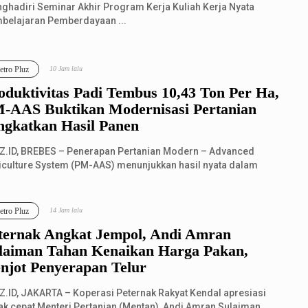
ghadiri Seminar Akhir Program Kerja Kuliah Kerja Nyata
belajaran Pemberdayaan ...
tro Pluz
10 Jam lalu
oduktivitas Padi Tembus 10,43 Ton Per Ha,
-AAS Buktikan Modernisasi Pertanian
ngkatkan Hasil Panen
Z.ID, BREBES – Penerapan Pertanian Modern – Advanced
iculture System (PM-AAS) menunjukkan hasil nyata dalam
ingkatkan produktivit...
tro Pluz
14 Jam lalu
ternak Angkat Jempol, Andi Amran
laiman Tahan Kenaikan Harga Pakan,
njot Penyerapan Telur
Z.ID, JAKARTA – Koperasi Peternak Rakyat Kendal apresiasi
ak cepat Menteri Pertanian (Mentan), Andi Amran Sulaiman,