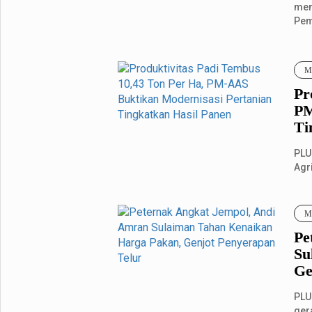
men
Pem
Me
Pr
PM
Ti
PLU
Agr
men
Me
Pe
Su
Ge
PLU
ger