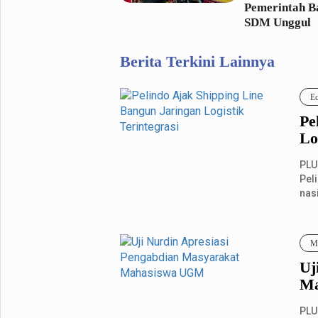
Pemerintah B
SDM Unggul
Berita Terkini Lainnya
E
Pe
Lo
PLU
Pel
nas
Me
Uj
Ma
PLU