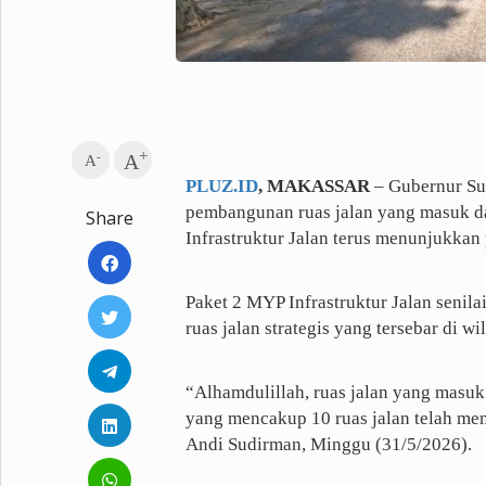
Fashion
Health
Inspirasi
Parenting
Teknologi
+
Komunitas Pluz
-
A
A
PLUZ.ID
, MAKASSAR
– Gubernur Su
pembangunan ruas jalan yang masuk d
Share
Profil Pluz
Infrastruktur Jalan terus menunjukk
Indeks
Paket 2 MYP Infrastruktur Jalan senil
ruas jalan strategis yang tersebar di wi
“Alhamdulillah, ruas jalan yang masuk 
yang mencakup 10 ruas jalan telah me
Andi Sudirman, Minggu (31/5/2026).