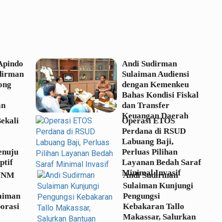
Apindo
Andi Sudirman
dirman
Sulaiman Audiensi
ong
dengan Kemenkeu
Bahas Kondisi Fiskal
an
dan Transfer
Keuangan Daerah
Bekali
Operasi ETOS
Perdana di RSUD
Labuang Baji,
enuju
Perluas Pilihan
ptif
Layanan Bedah Saraf
Minimal Invasif
 UNM
Andi Sudirman
Sulaiman Kunjungi
aiman
Pengungsi
orasi
Kebakaran Tallo
Makassar, Salurkan