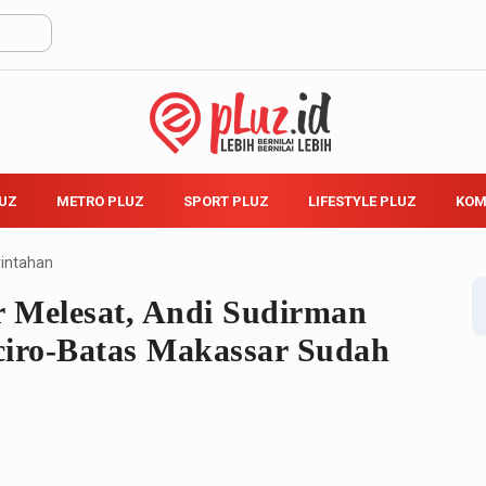
LUZ
METRO PLUZ
SPORT PLUZ
LIFESTYLE PLUZ
KOM
intahan
r Melesat, Andi Sudirman
ciro-Batas Makassar Sudah