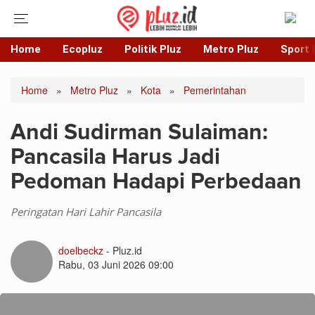
Home
Ecopluz
Politik Pluz
Metro Pluz
Sport 
Home
»
Metro Pluz
»
Kota
»
Pemerintahan
Andi Sudirman Sulaiman:
Pancasila Harus Jadi
Pedoman Hadapi Perbedaan
Peringatan Hari Lahir Pancasila
doelbeckz
- Pluz.id
Rabu, 03 Juni 2026 09:00