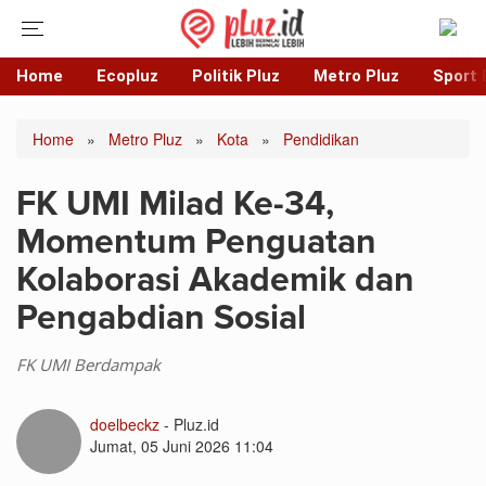
Home
Ecopluz
Politik Pluz
Metro Pluz
Sport 
Home
»
Metro Pluz
»
Kota
»
Pendidikan
FK UMI Milad Ke-34,
Momentum Penguatan
Kolaborasi Akademik dan
Pengabdian Sosial
FK UMI Berdampak
doelbeckz
- Pluz.id
Jumat, 05 Juni 2026 11:04