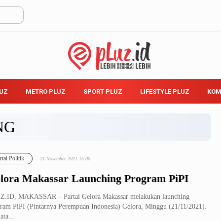
LUZ
METRO PLUZ
SPORT PLUZ
LIFESTYLE PLUZ
KOM
NG
rtai Politik
21 November 2021 15:00
lora Makassar Launching Program PiPI
Z.ID, MAKASSAR – Partai Gelora Makassar melakukan launching
ram PiPI (Pintarnya Perempuan Indonesia) Gelora, Minggu (21/11/2021).
ata...