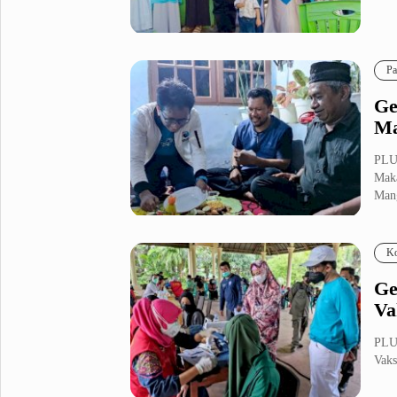
Metro Pluz
Hukum & Kriminal
Internasional
Pa
Kota
Citizen
Ge
Nasional
Pemerintahan
Ma
Pendidikan
PLU
Mak
Mang
Sport Pluz
Sepakbola
Futsal
Ko
MotoGP
Bulutangkis
Tinju
Golf
Ge
Va
Formula 1
PLU
Lifestyle Pluz
Vaks
Entertainment
Infotainment