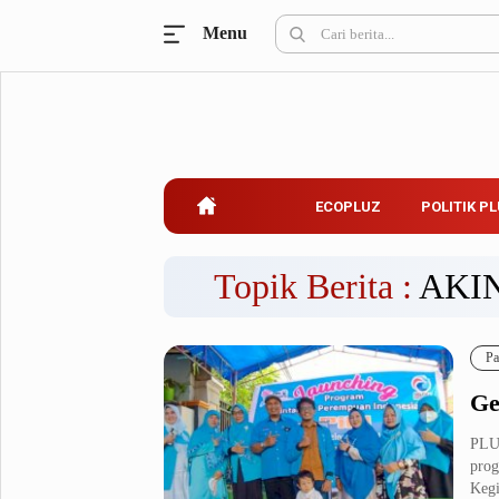
Menu
Ecopluz
Perbankan
Perhotelan
Properti
Belanja
ECOPLUZ
POLITIK P
Konstruksi
Kuliner
UMKM & Koperasi
Topik Berita :
AKI
Politik Pluz
Pa
KPU & Bawaslu
Pemilu
Ge
Parlemen
Partai Politik
Pilkada
Pilpres
PLU
prog
Tokoh
Kegi