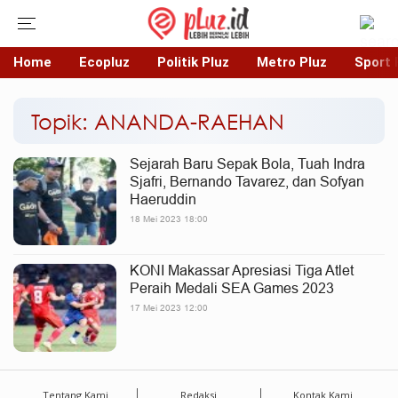
Home
Ecopluz
Politik Pluz
Metro Pluz
Sport 
Topik: ANANDA-RAEHAN
Sejarah Baru Sepak Bola, Tuah Indra
Sjafri, Bernando Tavarez, dan Sofyan
Haeruddin
18 Mei 2023 18:00
KONI Makassar Apresiasi Tiga Atlet
Peraih Medali SEA Games 2023
17 Mei 2023 12:00
Tentang Kami
Redaksi
Kontak Kami