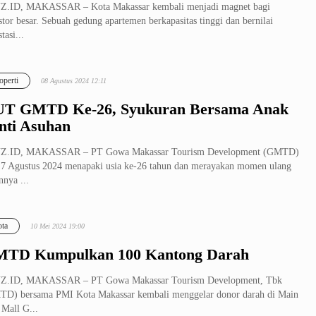
Z.ID, MAKASSAR – Kota Makassar kembali menjadi magnet bagi
stor besar. Sebuah gedung apartemen berkapasitas tinggi dan bernilai
tasi...
operti
08 Agustus 2024 12:11
T GMTD Ke-26, Syukuran Bersama Anak
nti Asuhan
Z.ID, MAKASSAR – PT Gowa Makassar Tourism Development (GMTD)
7 Agustus 2024 menapaki usia ke-26 tahun dan merayakan momen ulang
nnya ...
ta
10 Mei 2024 19:00
TD Kumpulkan 100 Kantong Darah
Z.ID, MAKASSAR – PT Gowa Makassar Tourism Development, Tbk
D) bersama PMI Kota Makassar kembali menggelar donor darah di Main
 Mall G...