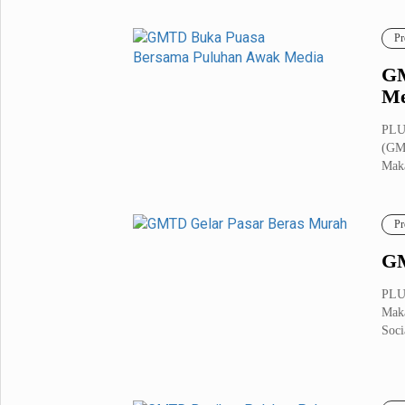
Pr
GM
Me
PLU
(GMT
Maka
Pr
GM
PLU
Maka
Soci