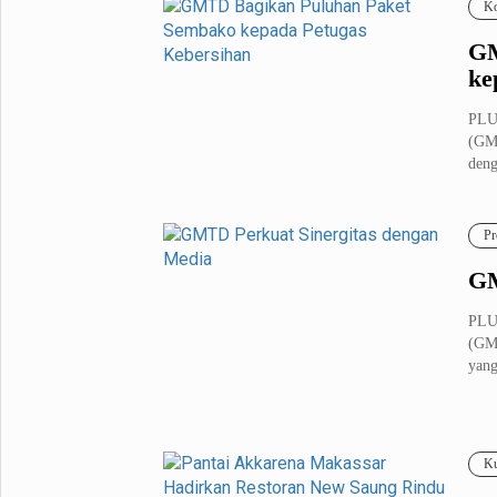
Ko
GM
ke
PLU
(GMT
deng
Pr
GM
PLU
(GMT
yang
Ku