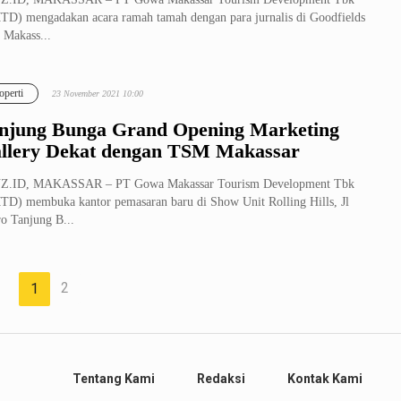
D) mengadakan acara ramah tamah dengan para jurnalis di Goodfields
 Makass...
operti
23 November 2021 10:00
njung Bunga Grand Opening Marketing
llery Dekat dengan TSM Makassar
Z.ID, MAKASSAR – PT Gowa Makassar Tourism Development Tbk
D) membuka kantor pemasaran baru di Show Unit Rolling Hills, Jl
o Tanjung B...
2
1
Tentang Kami
Redaksi
Kontak Kami