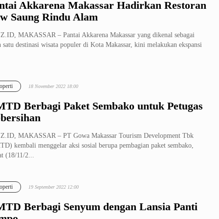
ntai Akkarena Makassar Hadirkan Restoran
w Saung Rindu Alam
Z.ID, MAKASSAR – Pantai Akkarena Makassar yang dikenal sebagai
h satu destinasi wisata populer di Kota Makassar, kini melakukan ekspansi
operti
18 November 2022 18:00
TD Berbagi Paket Sembako untuk Petugas
bersihan
Z.ID, MAKASSAR – PT Gowa Makassar Tourism Development Tbk
D) kembali menggelar aksi sosial berupa pembagian paket sembako,
t (18/11/2...
operti
19 September 2022 12:00
TD Berbagi Senyum dengan Lansia Panti
mpo