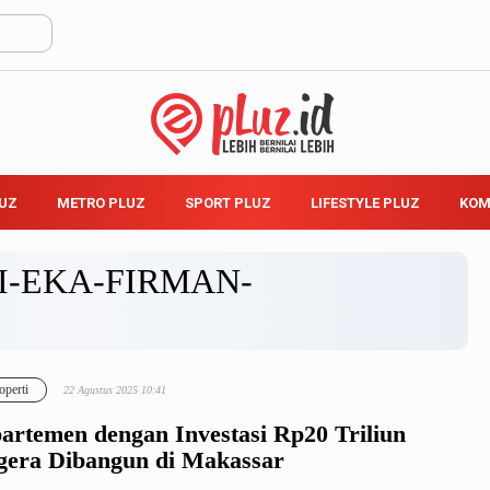
LUZ
METRO PLUZ
SPORT PLUZ
LIFESTYLE PLUZ
KOM
I-EKA-FIRMAN-
operti
22 Agustus 2025 10:41
artemen dengan Investasi Rp20 Triliun
gera Dibangun di Makassar