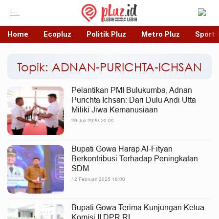
Home
Ecopluz
Politik Pluz
Metro Pluz
Sport 
Topik: ADNAN-PURICHTA-ICHSAN
Pelantikan PMI Bulukumba, Adnan
Purichta Ichsan: Dari Dulu Andi Utta
Miliki Jiwa Kemanusiaan
29 Juli 2026 20:00
Bupati Gowa Harap Al-Fityan
Berkontribusi Terhadap Peningkatan
SDM
12 Februari 2025 18:00
Bupati Gowa Terima Kunjungan Ketua
Komisi II DPR RI