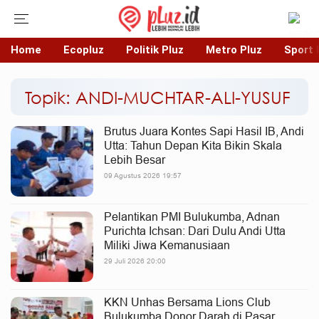
Home
Ecopluz
Politik Pluz
Metro Pluz
Sport 
Topik: ANDI-MUCHTAR-ALI-YUSUF
Brutus Juara Kontes Sapi Hasil IB, Andi
Utta: Tahun Depan Kita Bikin Skala
Lebih Besar
09 Agustus 2026 19:57
Pelantikan PMI Bulukumba, Adnan
Purichta Ichsan: Dari Dulu Andi Utta
Miliki Jiwa Kemanusiaan
29 Juli 2026 20:00
KKN Unhas Bersama Lions Club
Bulukumba Donor Darah di Pasar