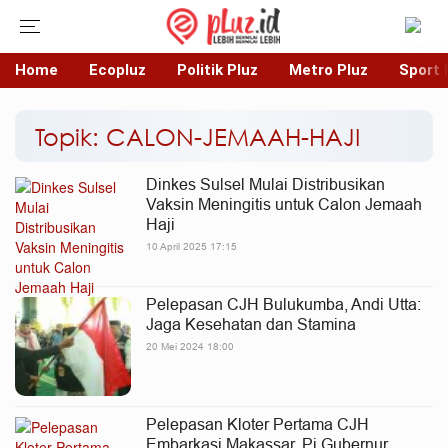
Home
Ecopluz
Politik Pluz
Metro Pluz
Sport 
Topik: CALON-JEMAAH-HAJI
Dinkes Sulsel Mulai Distribusikan
Vaksin Meningitis untuk Calon Jemaah
Haji
10 April 2025 17:15
Pelepasan CJH Bulukumba, Andi Utta:
Jaga Kesehatan dan Stamina
20 Mei 2024 18:00
Pelepasan Kloter Pertama CJH
Embarkasi Makassar, Pj Gubernur