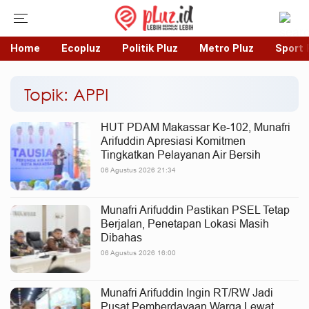
Home
Ecopluz
Politik Pluz
Metro Pluz
Sport 
Topik: APPI
HUT PDAM Makassar Ke-102, Munafri
Arifuddin Apresiasi Komitmen
Tingkatkan Pelayanan Air Bersih
06 Agustus 2026 21:34
Munafri Arifuddin Pastikan PSEL Tetap
Berjalan, Penetapan Lokasi Masih
Dibahas
06 Agustus 2026 16:00
Munafri Arifuddin Ingin RT/RW Jadi
Pusat Pemberdayaan Warga Lewat