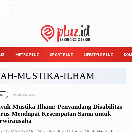
LUZ
METRO PLUZ
SPORT PLUZ
LIFESTYLE PLUZ
KOM
YAH-MUSTIKA-ILHAM
ta
29 Juli 2026 12:00
iyah Mustika Ilham: Penyandang Disabilitas
rus Mendapat Kesempatan Sama untuk
rwirausaha
Z.ID, MAKASSAR – Wakil Wali Kota Makassar, Aliyah Mustika Ilham,