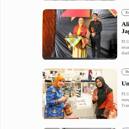
Fashion
Health
Ko
Inspirasi
Parenting
Al
Teknologi
Ja
Komunitas Pluz
PLU
seca
dise
Profil Pluz
Be
Indeks
Un
PLU
meng
Tran