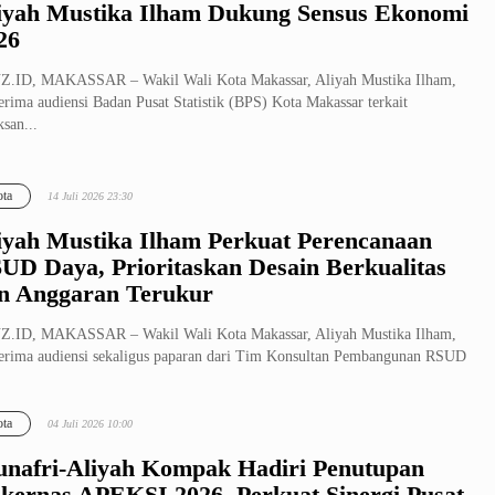
iyah Mustika Ilham Dukung Sensus Ekonomi
26
Z.ID, MAKASSAR – Wakil Wali Kota Makassar, Aliyah Mustika Ilham,
rima audiensi Badan Pusat Statistik (BPS) Kota Makassar terkait
ksan...
ta
14 Juli 2026 23:30
iyah Mustika Ilham Perkuat Perencanaan
UD Daya, Prioritaskan Desain Berkualitas
n Anggaran Terukur
Z.ID, MAKASSAR – Wakil Wali Kota Makassar, Aliyah Mustika Ilham,
rima audiensi sekaligus paparan dari Tim Konsultan Pembangunan RSUD
...
ta
04 Juli 2026 10:00
nafri-Aliyah Kompak Hadiri Penutupan
kernas APEKSI 2026, Perkuat Sinergi Pusat