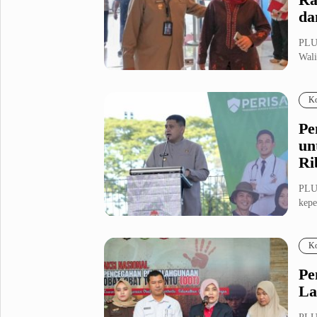
da
PLU
Wali
Rapa
Ko
Pe
un
Ri
PLU
kepe
inova
Ko
Pe
La