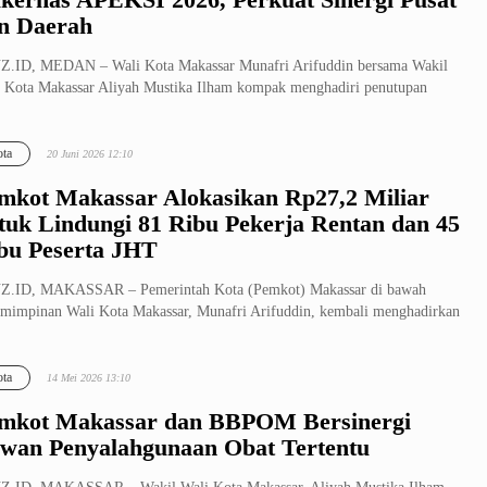
n Daerah
Z.ID, MEDAN – Wali Kota Makassar Munafri Arifuddin bersama Wakil
 Kota Makassar Aliyah Mustika Ilham kompak menghadiri penutupan
t Ke...
ta
20 Juni 2026 12:10
mkot Makassar Alokasikan Rp27,2 Miliar
tuk Lindungi 81 Ribu Pekerja Rentan dan 45
bu Peserta JHT
Z.ID, MAKASSAR – Pemerintah Kota (Pemkot) Makassar di bawah
mimpinan Wali Kota Makassar, Munafri Arifuddin, kembali menghadirkan
si ...
ta
14 Mei 2026 13:10
mkot Makassar dan BBPOM Bersinergi
wan Penyalahgunaan Obat Tertentu