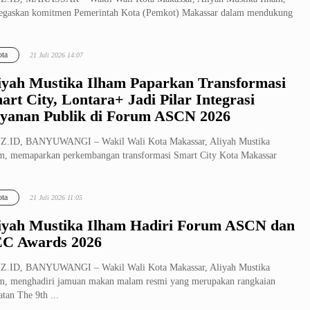
egaskan komitmen Pemerintah Kota (Pemkot) Makassar dalam mendukung
ag...
ta
21 Juli 2026 14:07
iyah Mustika Ilham Paparkan Transformasi
art City, Lontara+ Jadi Pilar Integrasi
yanan Publik di Forum ASCN 2026
Z.ID, BANYUWANGI – Wakil Wali Kota Makassar, Aliyah Mustika
m, memaparkan perkembangan transformasi Smart City Kota Makassar
m forum ...
ta
21 Juli 2026 11:05
iyah Mustika Ilham Hadiri Forum ASCN dan
C Awards 2026
Z.ID, BANYUWANGI – Wakil Wali Kota Makassar, Aliyah Mustika
m, menghadiri jamuan makan malam resmi yang merupakan rangkaian
atan The 9th ...