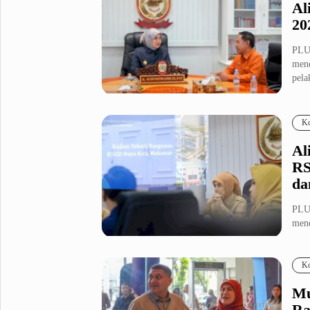
Al
20
PLU
mene
pela
Ko
Al
RS
da
PLU
mene
Daya
Ko
Mu
Ra