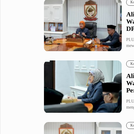
Ko
Al
Wa
DP
PLU
mewa
atas
Ko
Al
Wa
Pe
PLU
meng
2025
Ko