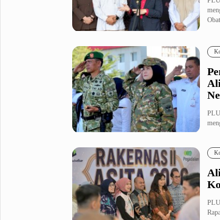
PLU
meng
Obat
Ko
Pe
Al
Ne
PLU
meng
(Kom
Ko
Al
Ko
PLUZ
Rapa