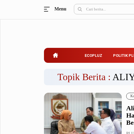
Menu
Ecopluz
Perbankan
Perhotelan
Properti
Belanja
ECOPLUZ
POLITIK P
Konstruksi
Kuliner
UMKM & Koperasi
Topik Berita :
ALI
Politik Pluz
Ko
KPU & Bawaslu
Pemilu
Al
Parlemen
Partai Politik
Ha
Pilkada
Pilpres
Be
Tokoh
PLU