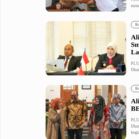
men
Metro Pluz
berb
Hukum & Kriminal
Internasional
Ko
Kota
Citizen
Al
Nasional
Pemerintahan
Sm
Pendidikan
La
PLU
Sport Pluz
Ilha
dala
Sepakbola
Futsal
Ko
MotoGP
Bulutangkis
Tinju
Golf
Al
BE
Formula 1
PLU
Lifestyle Pluz
Ilha
kegi
Entertainment
Infotainment