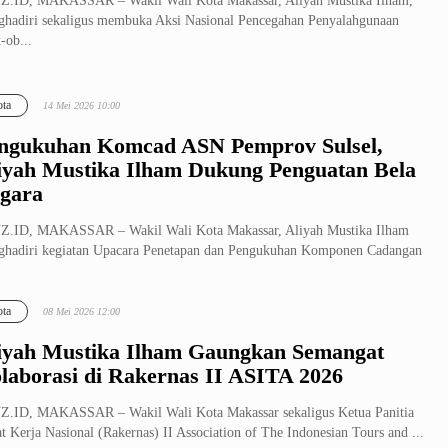
Z.ID, MAKASSAR – Wakil Wali Kota Makassar, Aliyah Mustika Ilham,
hadiri sekaligus membuka Aksi Nasional Pencegahan Penyalahgunaan
-ob...
ta
14 Mei 2026 10:00
ngukuhan Komcad ASN Pemprov Sulsel,
iyah Mustika Ilham Dukung Penguatan Bela
gara
Z.ID, MAKASSAR – Wakil Wali Kota Makassar, Aliyah Mustika Ilham
hadiri kegiatan Upacara Penetapan dan Pengukuhan Komponen Cadangan
ca...
ta
08 Mei 2026 12:00
iyah Mustika Ilham Gaungkan Semangat
laborasi di Rakernas II ASITA 2026
.ID, MAKASSAR – Wakil Wali Kota Makassar sekaligus Ketua Panitia
t Kerja Nasional (Rakernas) II Association of The Indonesian Tours and ...