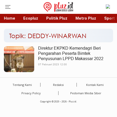
Home
Ecopluz
Politik Pluz
Metro Pluz
Sport 
Topik: DEDDY-WINARWAN
Direktur EKPKD Kemendagri Beri
Pengarahan Peserta Bimtek
Penyusunan LPPD Makassar 2022
07 Februari 2023 12:00
Tentang Kami
Redaksi
Kontak Kami
Privacy Policy
Pedoman Media Siber
Copyright © 2020 – 2026 - Pluz.id.