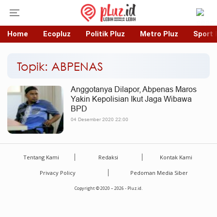
Home
Ecopluz
Politik Pluz
Metro Pluz
Sport 
Topik: ABPENAS
Anggotanya Dilapor, Abpenas Maros
Yakin Kepolisian Ikut Jaga Wibawa
BPD
04 Desember 2020 22:00
Tentang Kami
Redaksi
Kontak Kami
Privacy Policy
Pedoman Media Siber
Copyright © 2020 – 2026 - Pluz.id.