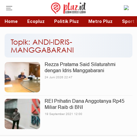
Home
Ecopluz
Politik Pluz
Metro Pluz
Sport 
Topik: ANDI-IDRIS-
MANGGABARANI
Rezza Pratama Said Silaturahmi
dengan Idris Manggabarani
24 Juni 2026 22:47
REI Prihatin Dana Anggotanya Rp45
Miliar Raib di BNI
19 September 2021 12:00