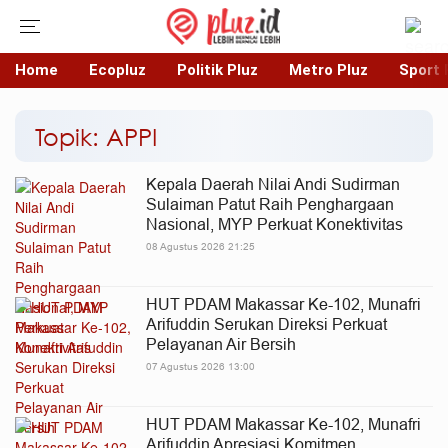
Home
Ecopluz
Politik Pluz
Metro Pluz
Sport 
Topik: APPI
Kepala Daerah Nilai Andi Sudirman
Sulaiman Patut Raih Penghargaan
Nasional, MYP Perkuat Konektivitas
08 Agustus 2026 21:25
HUT PDAM Makassar Ke-102, Munafri
Arifuddin Serukan Direksi Perkuat
Pelayanan Air Bersih
07 Agustus 2026 13:00
HUT PDAM Makassar Ke-102, Munafri
Arifuddin Apresiasi Komitmen