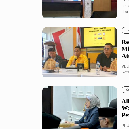
PLU
mene
dira
Ko
Re
Mi
At
PLU
Kota
da...
Ko
Al
Wa
Pe
PLU