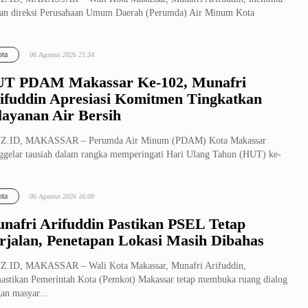
ran direksi Perusahaan Umum Daerah (Perumda) Air Minum Kota
ssar menj...
ta
06 Agustus 2026 21:34
T PDAM Makassar Ke-102, Munafri
ifuddin Apresiasi Komitmen Tingkatkan
layanan Air Bersih
Z.ID, MAKASSAR – Perumda Air Minum (PDAM) Kota Makassar
gelar tausiah dalam rangka memperingati Hari Ulang Tahun (HUT) ke-
di Ruang Te...
ta
06 Agustus 2026 16:00
nafri Arifuddin Pastikan PSEL Tetap
rjalan, Penetapan Lokasi Masih Dibahas
Z.ID, MAKASSAR – Wali Kota Makassar, Munafri Arifuddin,
stikan Pemerintah Kota (Pemkot) Makassar tetap membuka ruang dialog
an masyar...