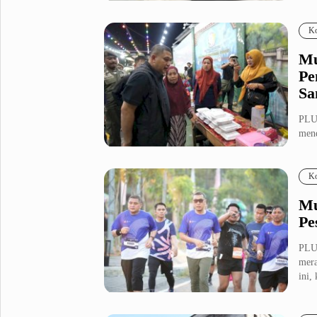
Fashion
Health
Ko
Inspirasi
Parenting
Mu
Teknologi
Pe
Sa
Komunitas Pluz
PLU
mend
Profil Pluz
masy
Ko
Indeks
Mu
Pe
PLU
mera
ini,