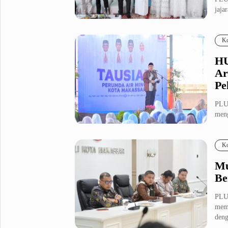
jaja
Metro Pluz
Maka
Hukum & Kriminal
Internasional
Ko
Kota
Citizen
HU
Nasional
Pemerintahan
Ar
Pendidikan
Pe
PLU
Sport Pluz
meng
102 
Sepakbola
Futsal
Ko
MotoGP
Bulutangkis
Tinju
Golf
Mu
Be
Formula 1
PLU
Lifestyle Pluz
mema
deng
Entertainment
Infotainment