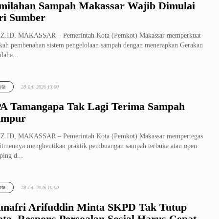
milahan Sampah Makassar Wajib Dimulai
ri Sumber
Z.ID, MAKASSAR – Pemerintah Kota (Pemkot) Makassar memperkuat
kah pembenahan sistem pengelolaan sampah dengan menerapkan Gerakan
laha...
ta
28 Juli 2026 13:00
A Tamangapa Tak Lagi Terima Sampah
ampur
Z.ID, MAKASSAR – Pemerintah Kota (Pemkot) Makassar mempertegas
tmennya menghentikan praktik pembuangan sampah terbuka atau open
ing d...
ta
28 Juli 2026 10:00
nafri Arifuddin Minta SKPD Tak Tutup
ta, Respons Persoalan Sosial Harus Cepat