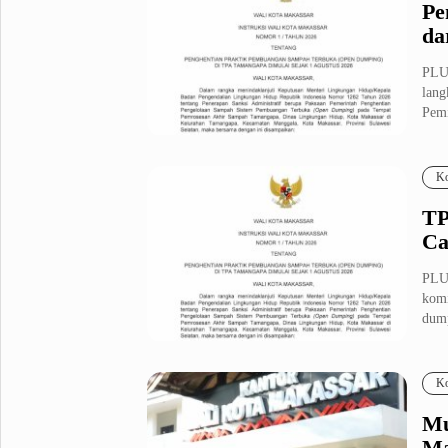
Pe
da
PLU
lang
Pemi
Ko
TP
C
PLU
komi
dump
Ko
Mu
Ma