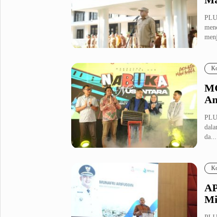
PLU
mene
menj
Ko
MC
An
PLU
dala
da...
Ko
AP
Mi