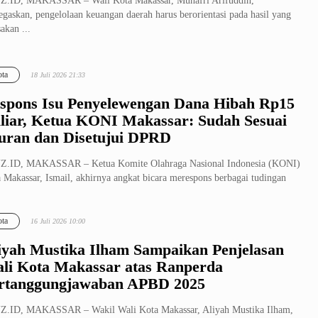
Z.ID, MAKASSAR – Wali Kota Makassar, Munafri Arifuddin,
gaskan, pengelolaan keuangan daerah harus berorientasi pada hasil yang
sakan ...
ta
18 Juli 2026 21:33
spons Isu Penyelewengan Dana Hibah Rp15
liar, Ketua KONI Makassar: Sudah Sesuai
uran dan Disetujui DPRD
Z.ID, MAKASSAR – Ketua Komite Olahraga Nasional Indonesia (KONI)
 Makassar, Ismail, akhirnya angkat bicara merespons berbagai tudingan
ta
16 Juli 2026 10:00
iyah Mustika Ilham Sampaikan Penjelasan
li Kota Makassar atas Ranperda
rtanggungjawaban APBD 2025
Z.ID, MAKASSAR – Wakil Wali Kota Makassar, Aliyah Mustika Ilham,