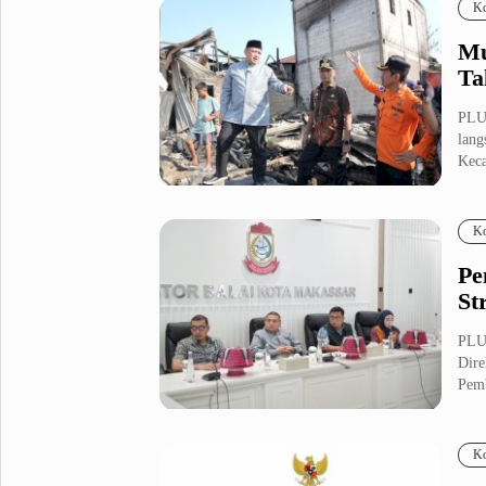
Ko
Mu
Ta
PLU
lang
Keca
Ko
Pe
St
PLU
Dire
Pemb
Ko