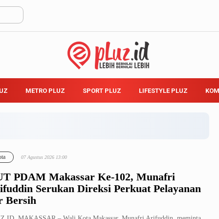
LUZ
METRO PLUZ
SPORT PLUZ
LIFESTYLE PLUZ
KOM
ta
07 Agustus 2026 13:00
T PDAM Makassar Ke-102, Munafri
ifuddin Serukan Direksi Perkuat Pelayanan
r Bersih
Z.ID, MAKASSAR – Wali Kota Makassar, Munafri Arifuddin, meminta