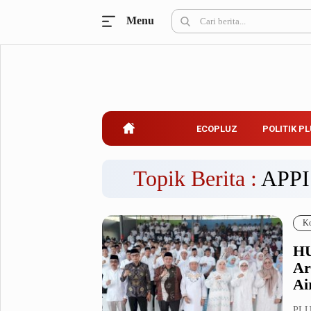
Menu
Ecopluz
Perbankan
Perhotelan
Properti
Belanja
ECOPLUZ
POLITIK P
Konstruksi
Kuliner
UMKM & Koperasi
Topik Berita :
APPI
Politik Pluz
Ko
KPU & Bawaslu
Pemilu
HU
Parlemen
Partai Politik
Ar
Pilkada
Pilpres
Ai
Tokoh
PLU