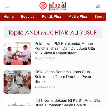
Home
Ecopluz
Politik Pluz
Metro Pluz
Sport 
Topik: ANDI-MUCHTAR-ALI-YUSUF
Pelantikan PMI Bulukumba, Adnan
Purichta Ichsan: Dari Dulu Andi Utta
Miliki Jiwa Kemanusiaan
29 Juli 2026 20:00
KKN Unhas Bersama Lions Club
Bulukumba Donor Darah di Pasar
Sentral
29 Juli 2026 17:48
HUT Kemerdekaan RI Ke-81, Andi Utta
Buka Turnamen Sepak Bola di