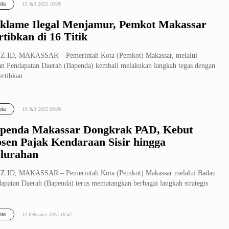
ta
15 Juli 2025 10:00
klame Ilegal Menjamur, Pemkot Makassar
rtibkan di 16 Titik
Z.ID, MAKASSAR – Pemerintah Kota (Pemkot) Makassar, melalui
n Pendapatan Daerah (Bapenda) kembali melakukan langkah tegas dengan
rtibkan ...
ta
10 Juli 2025 09:00
penda Makassar Dongkrak PAD, Kebut
sen Pajak Kendaraan Sisir hingga
lurahan
Z.ID, MAKASSAR – Pemerintah Kota (Pemkot) Makassar melalui Badan
apatan Daerah (Bapenda) terus mematangkan berbagai langkah strategis
.
ta
12 Februari 2025 18:47