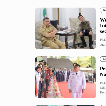
Fashion
Health
Ko
Inspirasi
Parenting
Wa
Teknologi
In
se
Komunitas Pluz
PLU
audi
Profil Pluz
Maka
Ko
Indeks
Pe
Na
PLU
isti
Keme