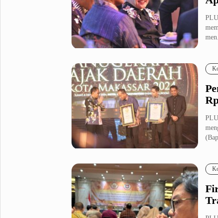
PLU
memb
men.
Ko
Pe
Rp
PLU
meng
(Bap
Ko
Fi
Tr