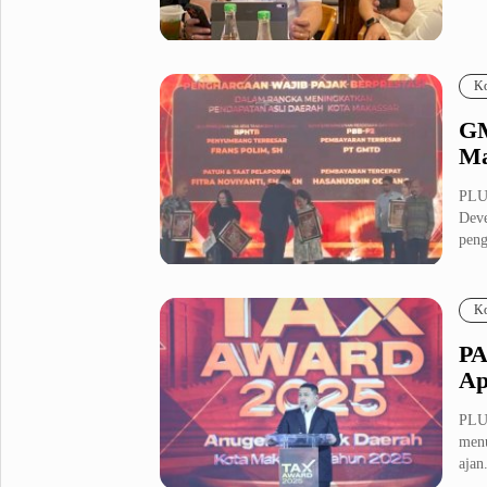
Metro Pluz
Hukum & Kriminal
Internasional
Ko
Kota
Citizen
GM
Nasional
Pemerintahan
Ma
Pendidikan
PLU
Deve
peng
Sport Pluz
Sepakbola
Futsal
Ko
MotoGP
Bulutangkis
Tinju
Golf
PA
Ap
Formula 1
PLU
Lifestyle Pluz
menu
ajan.
Entertainment
Infotainment