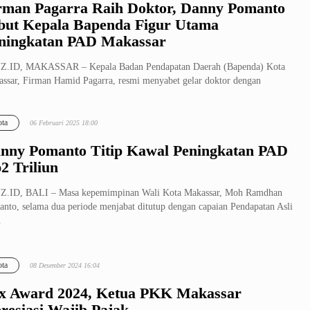
rman Pagarra Raih Doktor, Danny Pomanto
but Kepala Bapenda Figur Utama
ningkatan PAD Makassar
Z.ID, MAKASSAR – Kepala Badan Pendapatan Daerah (Bapenda) Kota
ssar, Firman Hamid Pagarra, resmi menyabet gelar doktor dengan
ikat cu...
ta
06 Februari 2025 18:00
nny Pomanto Titip Kawal Peningkatan PAD
2 Triliun
Z.ID, BALI – Masa kepemimpinan Wali Kota Makassar, Moh Ramdhan
nto, selama dua periode menjabat ditutup dengan capaian Pendapatan Asli
.
ta
08 Desember 2024 16:04
x Award 2024, Ketua PKK Makassar
resiasi Wajib Pajak