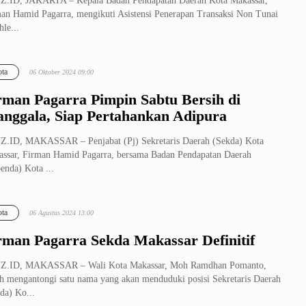
Z.ID, JAKARTA – Kepala Badan Pendapatan Daerah Kota Makassar,
an Hamid Pagarra, mengikuti Asistensi Penerapan Transaksi Non Tunai
hle...
ta
06 Oktober 2024 09:00
rman Pagarra Pimpin Sabtu Bersih di
nggala, Siap Pertahankan Adipura
.ID, MAKASSAR – Penjabat (Pj) Sekretaris Daerah (Sekda) Kota
ssar, Firman Hamid Pagarra, bersama Badan Pendapatan Daerah
enda) Kota ...
ta
06 Agustus 2024 13:00
rman Pagarra Sekda Makassar Definitif
Z.ID, MAKASSAR – Wali Kota Makassar, Moh Ramdhan Pomanto,
h mengantongi satu nama yang akan menduduki posisi Sekretaris Daerah
da) Ko...