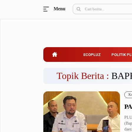
Menu
Ecopluz
Perbankan
Perhotelan
Properti
Belanja
ECOPLUZ
POLITIK P
Konstruksi
Kuliner
UMKM & Koperasi
Topik Berita :
BAP
Politik Pluz
Ko
KPU & Bawaslu
Pemilu
PA
Parlemen
Partai Politik
Pilkada
Pilpres
PLU
(Bap
Tokoh
daer