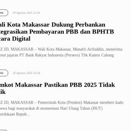
ta
19 Agustus 2025 21:56
li Kota Makassar Dukung Perbankan
tegrasikan Pembayaran PBB dan BPHTB
cara Digital
Z.ID, MAKASSAR – Wali Kota Makassar, Munafri Arifuddin, menerima
ensi jajaran PT Bank Rakyat Indonesia (Persero) Tbk Kantor Cabang
ss...
ta
18 Agustus 2025 10:34
mkot Makassar Pastikan PBB 2025 Tidak
ik
Z.ID, MAKASSAR – Pemerintah Kota (Pemkot) Makassar memberi kado
mewa bagi masyarakat di momentum Hari Ulang Tahun (HUT)
rdekaan Repub...