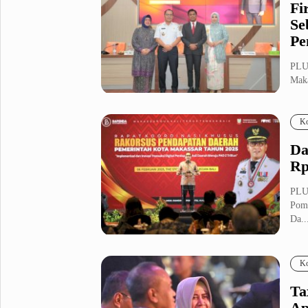
Fi
Se
Pe
PLU
Maka
pred
Ko
Da
Rp
PLU
Poma
Da..
Ko
Ta
Ap