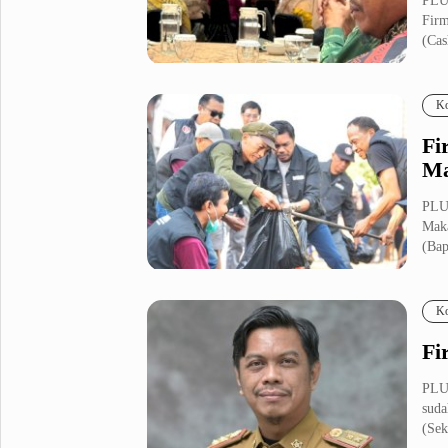
PLU
Firm
(Cas
Ko
Fi
Ma
PLUZ
Maka
(Bap
Ko
Fi
PLU
suda
(Sek