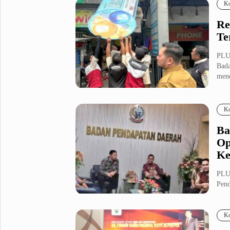
Ko
Re
Te
PLU
Bada
mene
Ko
Ba
Op
Ke
PLU
Pend
unt..
Ko