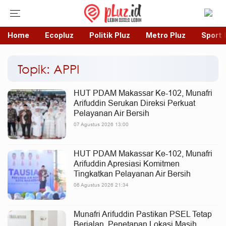
Home
Ecopluz
Politik Pluz
Metro Pluz
Sport 
Topik: APPI
HUT PDAM Makassar Ke-102, Munafri
Arifuddin Serukan Direksi Perkuat
Pelayanan Air Bersih
07 Agustus 2026 13:00
HUT PDAM Makassar Ke-102, Munafri
Arifuddin Apresiasi Komitmen
Tingkatkan Pelayanan Air Bersih
06 Agustus 2026 21:34
Munafri Arifuddin Pastikan PSEL Tetap
Berjalan, Penetapan Lokasi Masih