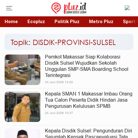
Home
Ecopluz
Politik Pluz
Metro Pluz
Sport 
Topik: DISDIK-PROVINSI-SULSEL
Pemkot Makassar Siap Kolaborasi
Disdik Sulsel Wujudkan Sekolah
Unggulan SMP-SMA Boarding School
Terintegrasi
24 Juni 2026 13:00
Kepala SMAN 1 Makassar Imbau Orang
Tua Calon Peserta Didik Hindari Jasa
Pengurusan Kelulusan SPMB
24 Juni 2026 10:37
Kepala Disdik Sulsel: Pengunduran Diri
Sejumlah Kepsek Pascaevaluasi Tata