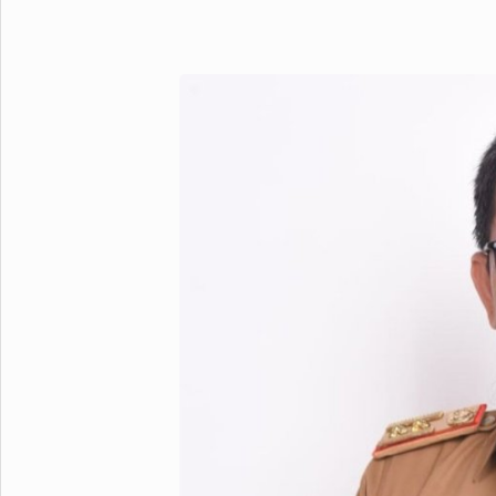
Metro Pluz
Hukum & Kriminal
Internasional
Kota
Citizen
Nasional
Pemerintahan
Pendidikan
Sport Pluz
Sepakbola
Futsal
MotoGP
Bulutangkis
Tinju
Golf
Formula 1
Lifestyle Pluz
Entertainment
Infotainment