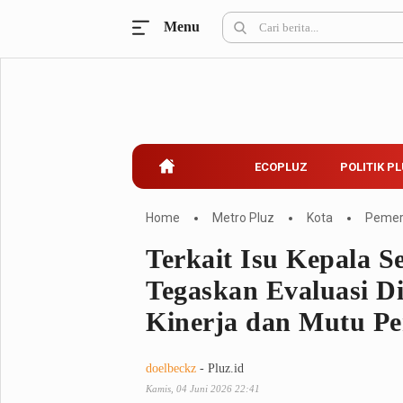
Menu
Ecopluz
Perbankan
Perhotelan
Properti
Belanja
ECOPLUZ
POLITIK P
Konstruksi
Kuliner
UMKM & Koperasi
Home
Metro Pluz
Kota
Pemer
Terkait Isu Kepala S
Politik Pluz
Tegaskan Evaluasi D
KPU & Bawaslu
Pemilu
Kinerja dan Mutu Pe
Parlemen
Partai Politik
Pilkada
Pilpres
doelbeckz
- Pluz.id
Tokoh
Kamis, 04 Juni 2026 22:41