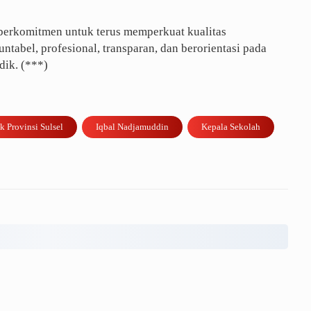
 berkomitmen untuk terus memperkuat kualitas
untabel, profesional, transparan, dan berorientasi pada
dik. (***)
k Provinsi Sulsel
Iqbal Nadjamuddin
Kepala Sekolah