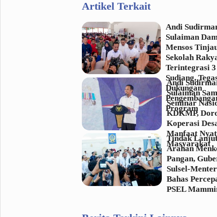
Artikel Terkait
Andi Sudirma
Sulaiman Dam
Mensos Tinja
Sekolah Raky
Terintegrasi 3
Sudiang, Tega
Andi Sudirma
Dukungan
Sulaiman Sam
Pengembanga
Seminar Nasi
Program
KDKMP, Dor
Koperasi Desa
Manfaat Nyat
Tindak Lanjut
Masyarakat
Arahan Menk
Pangan, Gube
Sulsel-Mente
Bahas Percep
PSEL Mammin