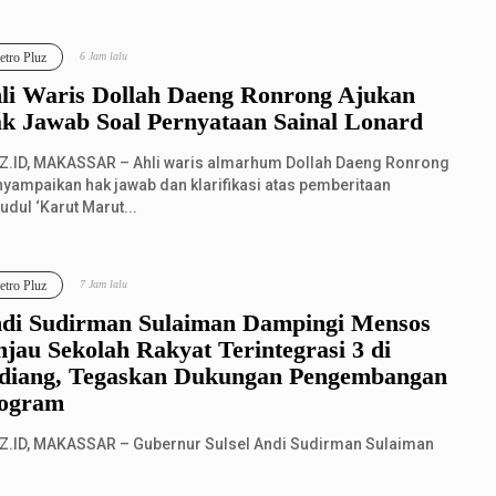
tro Pluz
6 Jam lalu
li Waris Dollah Daeng Ronrong Ajukan
k Jawab Soal Pernyataan Sainal Lonard
Z.ID, MAKASSAR – Ahli waris almarhum Dollah Daeng Ronrong
yampaikan hak jawab dan klarifikasi atas pemberitaan
udul ‘Karut Marut...
tro Pluz
7 Jam lalu
di Sudirman Sulaiman Dampingi Mensos
njau Sekolah Rakyat Terintegrasi 3 di
diang, Tegaskan Dukungan Pengembangan
ogram
Z.ID, MAKASSAR – Gubernur Sulsel Andi Sudirman Sulaiman
dampingi Menteri Sosial RI Saifullah Yusuf meninjau aktivitas
lah Rakyat Terin...