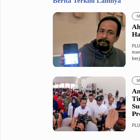
Berita Terkini Lainnya
Me
Ah
Ha
PLU
men
berj
Me
An
Ti
Su
Pr
PLU
men
Seko