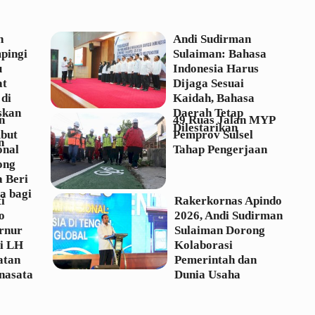
n
Andi Sudirman
pingi
Sulaiman: Bahasa
u
Indonesia Harus
at
Dijaga Sesuai
 di
Kaidah, Bahasa
skan
Daerah Tetap
n
49 Ruas Jalan MYP
Dilestarikan
but
Pemprov Sulsel
n
onal
Tahap Pengerjaan
ong
 Beri
a bagi
i
Rakerkornas Apindo
o
2026, Andi Sudirman
rnur
Sulaiman Dorong
ri LH
Kolaborasi
atan
Pemerintah dan
asata
Dunia Usaha