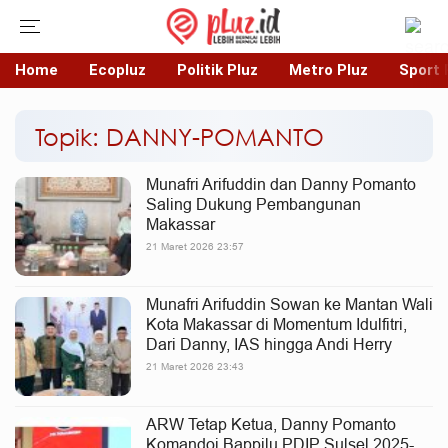
Home
Ecopluz
Politik Pluz
Metro Pluz
Sport 
Topik: DANNY-POMANTO
Munafri Arifuddin dan Danny Pomanto
Saling Dukung Pembangunan
Makassar
21 Maret 2026 23:57
Munafri Arifuddin Sowan ke Mantan Wali
Kota Makassar di Momentum Idulfitri,
Dari Danny, IAS hingga Andi Herry
21 Maret 2026 23:43
ARW Tetap Ketua, Danny Pomanto
Komandoi Bappilu PDIP Sulsel 2025-