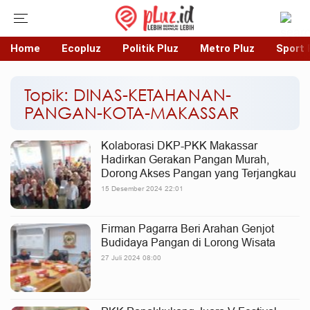
Home
Ecopluz
Politik Pluz
Metro Pluz
Sport 
Topik: DINAS-KETAHANAN-
PANGAN-KOTA-MAKASSAR
Kolaborasi DKP-PKK Makassar
Hadirkan Gerakan Pangan Murah,
Dorong Akses Pangan yang Terjangkau
15 Desember 2024 22:01
Firman Pagarra Beri Arahan Genjot
Budidaya Pangan di Lorong Wisata
27 Juli 2024 08:00