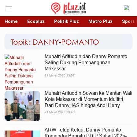
Home
Ecopluz
Politik Pluz
Metro Pluz
Sport 
Topik: DANNY-POMANTO
Munafri Arifuddin dan Danny Pomanto
Saling Dukung Pembangunan
Makassar
21 Maret 2026 23:57
Munafri Arifuddin Sowan ke Mantan Wali
Kota Makassar di Momentum Idulfitri,
Dari Danny, IAS hingga Andi Herry
21 Maret 2026 23:43
ARW Tetap Ketua, Danny Pomanto
Komandoi Bappilu PDIP Sulsel 2025-