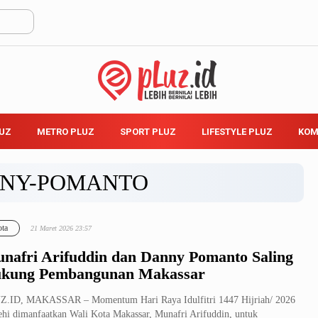
LUZ
METRO PLUZ
SPORT PLUZ
LIFESTYLE PLUZ
KOM
NY-POMANTO
ta
21 Maret 2026 23:57
nafri Arifuddin dan Danny Pomanto Saling
kung Pembangunan Makassar
Z.ID, MAKASSAR – Momentum Hari Raya Idulfitri 1447 Hijriah/ 2026
hi dimanfaatkan Wali Kota Makassar, Munafri Arifuddin, untuk