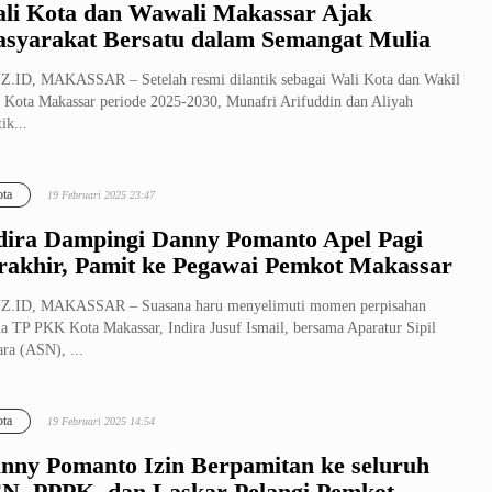
li Kota dan Wawali Makassar Ajak
syarakat Bersatu dalam Semangat Mulia
.ID, MAKASSAR – Setelah resmi dilantik sebagai Wali Kota dan Wakil
 Kota Makassar periode 2025-2030, Munafri Arifuddin dan Aliyah
ik...
ta
19 Februari 2025 23:47
dira Dampingi Danny Pomanto Apel Pagi
rakhir, Pamit ke Pegawai Pemkot Makassar
Z.ID, MAKASSAR – Suasana haru menyelimuti momen perpisahan
a TP PKK Kota Makassar, Indira Jusuf Ismail, bersama Aparatur Sipil
ra (ASN), ...
ta
19 Februari 2025 14:54
nny Pomanto Izin Berpamitan ke seluruh
N, PPPK, dan Laskar Pelangi Pemkot