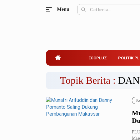
Menu
Ecopluz
Perbankan
Perhotelan
Properti
Belanja
ECOPLUZ
POLITIK P
Konstruksi
Kuliner
UMKM & Koperasi
Topik Berita :
DAN
Politik Pluz
Ko
KPU & Bawaslu
Pemilu
Mu
Parlemen
Partai Politik
Du
Pilkada
Pilpres
PLU
Tokoh
Mase