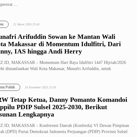
ererat ...
ta
21 Maret 2026 23:43
nafri Arifuddin Sowan ke Mantan Wali
ta Makassar di Momentum Idulfitri, Dari
nny, IAS hingga Andi Herry
Z.ID, MAKASSAR – Momentum Hari Raya Idulfitri 1447 Hijriah/2026
hi dimanfaatkan Wali Kota Makassar, Munafri Arifuddin, untuk
ererat s...
rtai Politik
24 November 2025 23:30
W Tetap Ketua, Danny Pomanto Komandoi
ppilu PDIP Sulsel 2025-2030, Berikut
sunan Lengkapnya
Z.ID, MAKASSAR – Konferensi Daerah (Konferda) VI Dewan Pimpinan
ah (DPD) Partai Demokrasi Indonesia Perjuangan (PDIP) Provinsi Sulsel