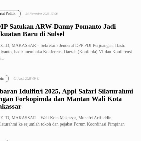
..
rtai Politik
24 November 2025 17:08
IP Satukan ARW-Danny Pomanto Jadi
kuatan Baru di Sulsel
Z.ID, MAKASSAR – Sekretaris Jenderal DPP PDI Perjuangan, Hasto
tiyanto, hadir membuka Konferensi Daerah (Konferda) VI dan Konferensi
...
ta
01 April 2025 09:41
baran Idulfitri 2025, Appi Safari Silaturahmi
ngan Forkopimda dan Mantan Wali Kota
kassar
Z.ID, MAKASSAR – Wali Kota Makassar, Munafri Arifuddin,
ilaturahmi ke sejumlah tokoh dan pejabat Forum Koordinasi Pimpinan
ah (Forkop...