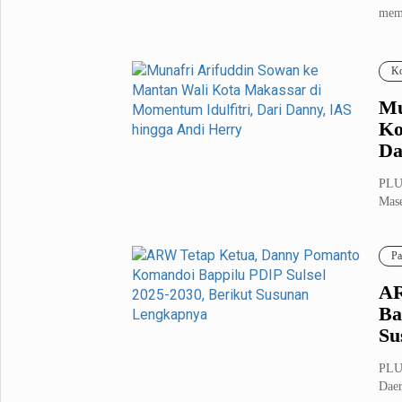
memp
Metro Pluz
Hukum & Kriminal
Internasional
Ko
Kota
Citizen
Mu
Nasional
Pemerintahan
Ko
Pendidikan
Da
PLU
Sport Pluz
Mase
memp
Sepakbola
Futsal
Pa
MotoGP
Bulutangkis
Tinju
Golf
AR
Ba
Formula 1
Su
Lifestyle Pluz
PLU
Daer
Entertainment
Infotainment