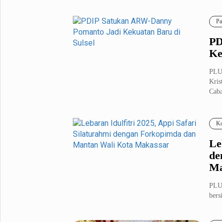
202.
Fashion
Health
Pa
Inspirasi
Parenting
PD
Teknologi
Ke
Komunitas Pluz
PLU
Kris
Caba
Profil Pluz
Ko
Indeks
Le
de
Ma
PLU
bers
Daer