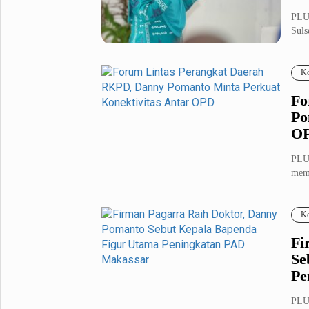
PLU
Suls
S...
Ko
Fo
Po
O
PLU
memb
Daer
Ko
Fi
Se
Pe
PLU