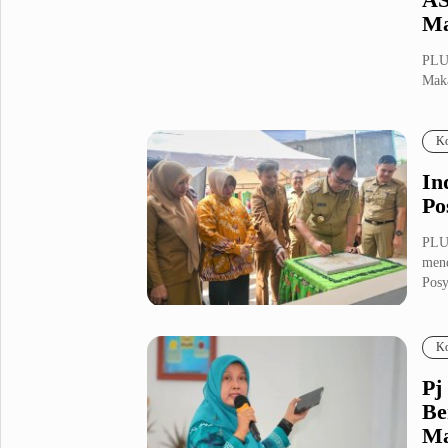
Ma
PLUZ
Maka
R...
Ko
In
Po
PLU
men
Posy
Ko
Pj
Be
Ma