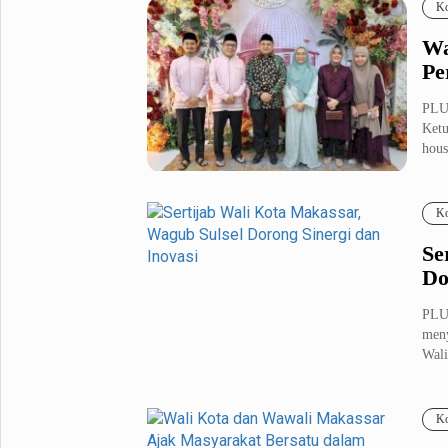
Ko
Wa
Pe
PLU
Ketu
hous
Ko
Se
Do
PLU
meny
Wali
Ko