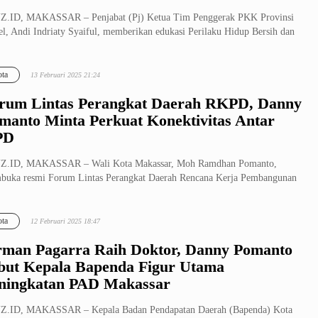
Z.ID, MAKASSAR – Penjabat (Pj) Ketua Tim Penggerak PKK Provinsi
el, Andi Indriaty Syaiful, memberikan edukasi Perilaku Hidup Bersih dan
ta
13 Februari 2025 21:24
rum Lintas Perangkat Daerah RKPD, Danny
manto Minta Perkuat Konektivitas Antar
PD
Z.ID, MAKASSAR – Wali Kota Makassar, Moh Ramdhan Pomanto,
uka resmi Forum Lintas Perangkat Daerah Rencana Kerja Pembangunan
ah (RKPD)...
ta
12 Februari 2025 18:47
rman Pagarra Raih Doktor, Danny Pomanto
but Kepala Bapenda Figur Utama
ningkatan PAD Makassar
Z.ID, MAKASSAR – Kepala Badan Pendapatan Daerah (Bapenda) Kota