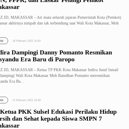
kassar
.ID, MAKASSAR – Air mata seluruh jajaran Pemerintah Kota (Pemkot)
ssar akhirnya tumpah dan tak terbendung saat Wali Kota Makassar, Moh
ta
18 Februari 2025 16:03
dira Dampingi Danny Pomanto Resmikan
syandu Era Baru di Paropo
Z.ID, MAKASSAR – Ketua TP PKK Kota Makassar Indira Jusuf Ismail
dampingi Wali Kota Makassar Moh Ramdhan Pomanto meresmikan
andu Era Ba...
ta
15 Februari 2025 10:49
 Ketua PKK Sulsel Edukasi Perilaku Hidup
rsih dan Sehat kepada Siswa SMPN 7
kassar