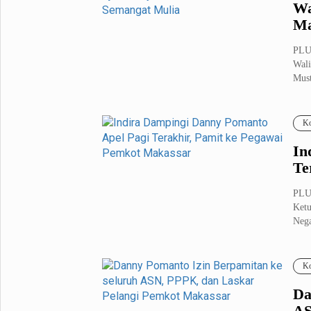
Wa
Ma
PLUZ
Wali
Must
Ko
In
Te
PLU
Ketu
Nega
Ko
Da
AS