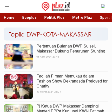
Home
Ecopluz
Politik Pluz
Metro Pluz
Sport 
Topik: DWP-KOTA-MAKASSAR
Pertemuan Bulanan DWP Sulsel,
Makassar Dukung Penurunan Stunting
05 April 2024 23:45
Fadliah Firman Memukau dalam
Fashion Show Dekranasda Preloved for
Charity
30 Maret 2024 23:21
Pj Ketua DWP Makassar Dampingi
Menteri PPPA Kunjungi KWN Fatimah