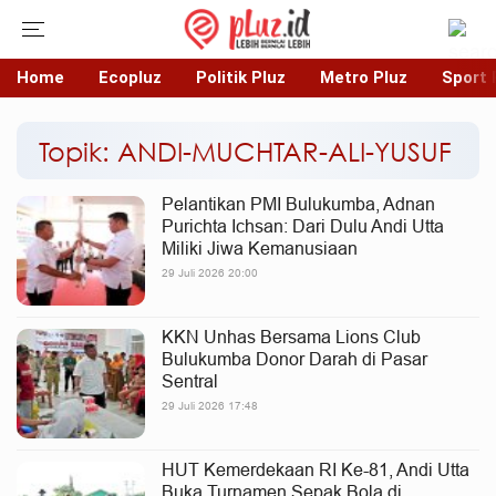
Home
Ecopluz
Politik Pluz
Metro Pluz
Sport 
Topik: ANDI-MUCHTAR-ALI-YUSUF
Pelantikan PMI Bulukumba, Adnan
Purichta Ichsan: Dari Dulu Andi Utta
Miliki Jiwa Kemanusiaan
29 Juli 2026 20:00
KKN Unhas Bersama Lions Club
Bulukumba Donor Darah di Pasar
Sentral
29 Juli 2026 17:48
HUT Kemerdekaan RI Ke-81, Andi Utta
Buka Turnamen Sepak Bola di