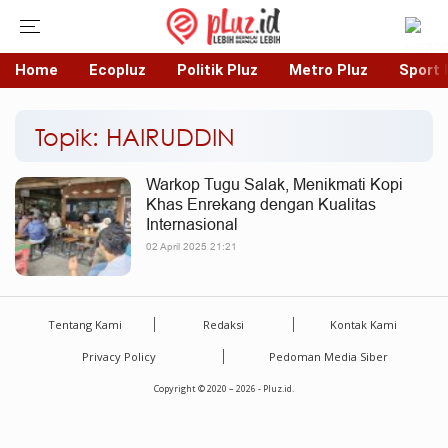
Home
Ecopluz
Politik Pluz
Metro Pluz
Sport 
Topik: HAIRUDDIN
Warkop Tugu Salak, Menikmati Kopi
Khas Enrekang dengan Kualitas
Internasional
02 April 2025 21:21
Tentang Kami
Redaksi
Kontak Kami
Privacy Policy
Pedoman Media Siber
Copyright © 2020 – 2026 - Pluz.id.