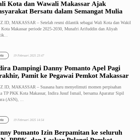
li Kota dan Wawali Makassar Ajak
syarakat Bersatu dalam Semangat Mulia
.ID, MAKASSAR – Setelah resmi dilantik sebagai Wali Kota dan Wakil
 Kota Makassar periode 2025-2030, Munafri Arifuddin dan Aliyah
ik...
ta
19 Februari 2025 23:47
dira Dampingi Danny Pomanto Apel Pagi
rakhir, Pamit ke Pegawai Pemkot Makassar
Z.ID, MAKASSAR – Suasana haru menyelimuti momen perpisahan
a TP PKK Kota Makassar, Indira Jusuf Ismail, bersama Aparatur Sipil
ra (ASN), ...
ta
19 Februari 2025 14:54
nny Pomanto Izin Berpamitan ke seluruh
N, PPPK, dan Laskar Pelangi Pemkot