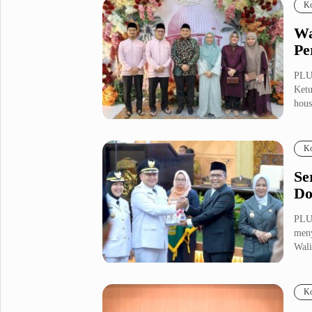
Ko
Wa
Pe
PLU
Ketu
hous
Ko
Se
Do
PLU
meny
Wali
Ko