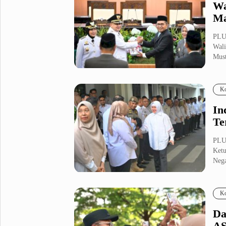
Wa
Ma
PLUZ
Wali
Must
Ko
In
Te
PLU
Ketu
Nega
Ko
Da
AS