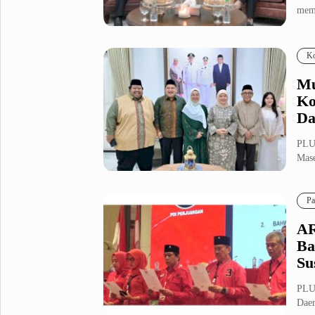
memp
Metro Pluz
Hukum & Kriminal
Internasional
Ko
Kota
Citizen
Mu
Nasional
Pemerintahan
Ko
Pendidikan
Da
PLU
Sport Pluz
Mase
memp
Sepakbola
Futsal
Pa
MotoGP
Bulutangkis
Tinju
Golf
AR
Ba
Formula 1
Su
Lifestyle Pluz
PLU
Daer
Entertainment
Infotainment