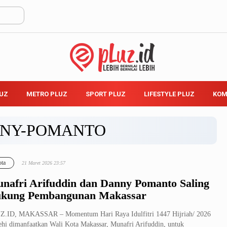
LUZ
METRO PLUZ
SPORT PLUZ
LIFESTYLE PLUZ
KOM
NY-POMANTO
ta
21 Maret 2026 23:57
nafri Arifuddin dan Danny Pomanto Saling
kung Pembangunan Makassar
Z.ID, MAKASSAR – Momentum Hari Raya Idulfitri 1447 Hijriah/ 2026
hi dimanfaatkan Wali Kota Makassar, Munafri Arifuddin, untuk