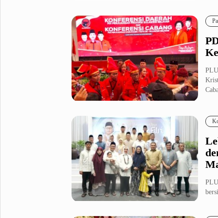
202.
Fashion
Health
Pa
Inspirasi
Parenting
PD
Teknologi
Ke
Komunitas Pluz
PLU
Kris
Caba
Profil Pluz
Ko
Indeks
Le
de
Ma
PLU
bers
Daer