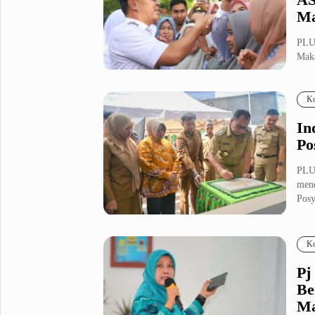
Ma
PLUZ
Maka
R...
Ko
In
Po
PLU
men
Posy
Ko
Pj
Be
Ma