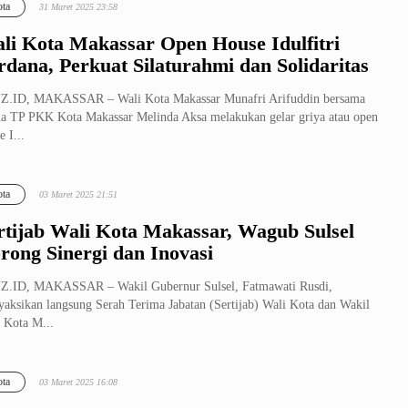
ta
31 Maret 2025 23:58
li Kota Makassar Open House Idulfitri
rdana, Perkuat Silaturahmi dan Solidaritas
Z.ID, MAKASSAR – Wali Kota Makassar Munafri Arifuddin bersama
a TP PKK Kota Makassar Melinda Aksa melakukan gelar griya atau open
e I...
ta
03 Maret 2025 21:51
rtijab Wali Kota Makassar, Wagub Sulsel
rong Sinergi dan Inovasi
Z.ID, MAKASSAR – Wakil Gubernur Sulsel, Fatmawati Rusdi,
aksikan langsung Serah Terima Jabatan (Sertijab) Wali Kota dan Wakil
 Kota M...
ta
03 Maret 2025 16:08