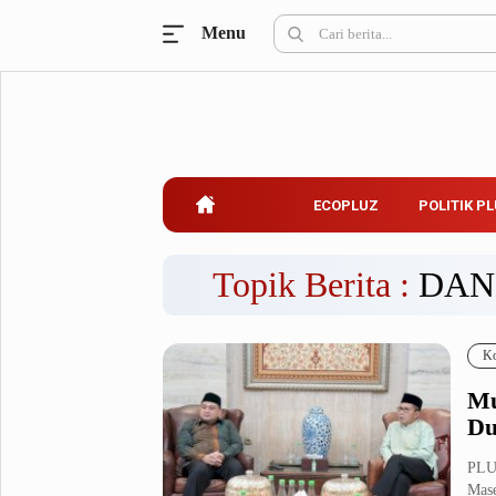
Menu
Ecopluz
Perbankan
Perhotelan
Properti
Belanja
ECOPLUZ
POLITIK P
Konstruksi
Kuliner
UMKM & Koperasi
Topik Berita :
DAN
Politik Pluz
Ko
KPU & Bawaslu
Pemilu
Mu
Parlemen
Partai Politik
Du
Pilkada
Pilpres
PLU
Tokoh
Mase