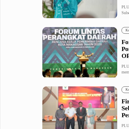
PLU
Suls
S...
Ko
Fo
Po
O
PLU
memb
Daer
Ko
Fi
Se
Pe
PLU