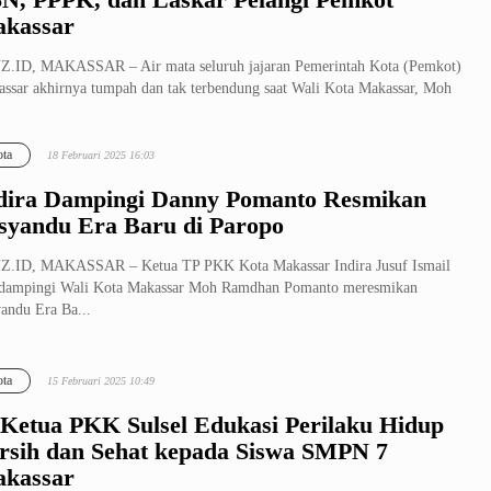
kassar
.ID, MAKASSAR – Air mata seluruh jajaran Pemerintah Kota (Pemkot)
ssar akhirnya tumpah dan tak terbendung saat Wali Kota Makassar, Moh
ta
18 Februari 2025 16:03
dira Dampingi Danny Pomanto Resmikan
syandu Era Baru di Paropo
Z.ID, MAKASSAR – Ketua TP PKK Kota Makassar Indira Jusuf Ismail
dampingi Wali Kota Makassar Moh Ramdhan Pomanto meresmikan
andu Era Ba...
ta
15 Februari 2025 10:49
 Ketua PKK Sulsel Edukasi Perilaku Hidup
rsih dan Sehat kepada Siswa SMPN 7
kassar