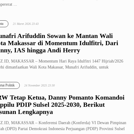
ererat ...
ta
21 Maret 2026 23:43
nafri Arifuddin Sowan ke Mantan Wali
ta Makassar di Momentum Idulfitri, Dari
nny, IAS hingga Andi Herry
Z.ID, MAKASSAR – Momentum Hari Raya Idulfitri 1447 Hijriah/2026
hi dimanfaatkan Wali Kota Makassar, Munafri Arifuddin, untuk
ererat s...
rtai Politik
24 November 2025 23:30
W Tetap Ketua, Danny Pomanto Komandoi
ppilu PDIP Sulsel 2025-2030, Berikut
sunan Lengkapnya
Z.ID, MAKASSAR – Konferensi Daerah (Konferda) VI Dewan Pimpinan
ah (DPD) Partai Demokrasi Indonesia Perjuangan (PDIP) Provinsi Sulsel