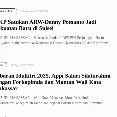
..
rtai Politik
24 November 2025 17:08
IP Satukan ARW-Danny Pomanto Jadi
kuatan Baru di Sulsel
Z.ID, MAKASSAR – Sekretaris Jenderal DPP PDI Perjuangan, Hasto
tiyanto, hadir membuka Konferensi Daerah (Konferda) VI dan Konferensi
...
ta
01 April 2025 09:41
baran Idulfitri 2025, Appi Safari Silaturahmi
ngan Forkopimda dan Mantan Wali Kota
kassar
Z.ID, MAKASSAR – Wali Kota Makassar, Munafri Arifuddin,
ilaturahmi ke sejumlah tokoh dan pejabat Forum Koordinasi Pimpinan
ah (Forkop...