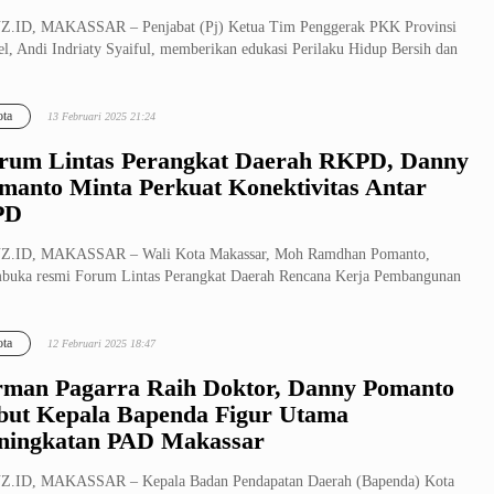
Z.ID, MAKASSAR – Penjabat (Pj) Ketua Tim Penggerak PKK Provinsi
el, Andi Indriaty Syaiful, memberikan edukasi Perilaku Hidup Bersih dan
ta
13 Februari 2025 21:24
rum Lintas Perangkat Daerah RKPD, Danny
manto Minta Perkuat Konektivitas Antar
PD
Z.ID, MAKASSAR – Wali Kota Makassar, Moh Ramdhan Pomanto,
uka resmi Forum Lintas Perangkat Daerah Rencana Kerja Pembangunan
ah (RKPD)...
ta
12 Februari 2025 18:47
rman Pagarra Raih Doktor, Danny Pomanto
but Kepala Bapenda Figur Utama
ningkatan PAD Makassar
Z.ID, MAKASSAR – Kepala Badan Pendapatan Daerah (Bapenda) Kota