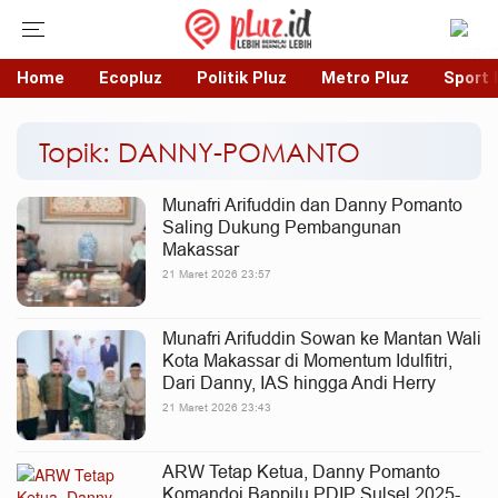
Home
Ecopluz
Politik Pluz
Metro Pluz
Sport 
Topik: DANNY-POMANTO
Munafri Arifuddin dan Danny Pomanto
Saling Dukung Pembangunan
Makassar
21 Maret 2026 23:57
Munafri Arifuddin Sowan ke Mantan Wali
Kota Makassar di Momentum Idulfitri,
Dari Danny, IAS hingga Andi Herry
21 Maret 2026 23:43
ARW Tetap Ketua, Danny Pomanto
Komandoi Bappilu PDIP Sulsel 2025-