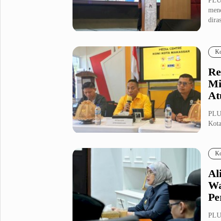
PLU
mene
dira
Ko
Re
Mi
At
PLU
Kota
da...
Ko
Al
Wa
Pe
PLU