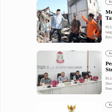
Ko
Mu
Ta
PLU
lang
Keca
Ko
Pe
St
PLU
Dire
Pemb
Ko