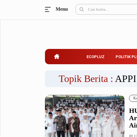
Menu
Ecopluz
Perbankan
Perhotelan
Properti
Belanja
ECOPLUZ
POLITIK P
Konstruksi
Kuliner
UMKM & Koperasi
Topik Berita :
APPI
Politik Pluz
Ko
KPU & Bawaslu
Pemilu
HU
Parlemen
Partai Politik
Ar
Pilkada
Pilpres
Ai
Tokoh
PLU