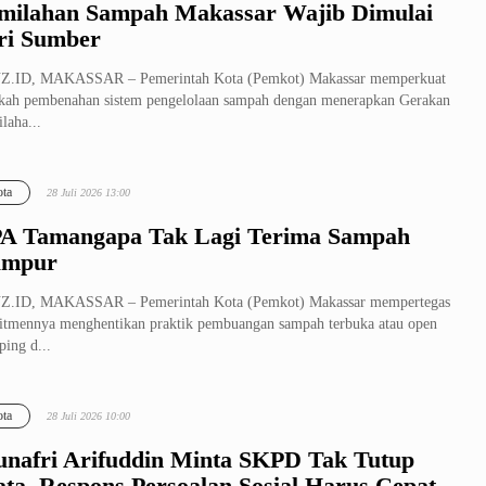
milahan Sampah Makassar Wajib Dimulai
ri Sumber
Z.ID, MAKASSAR – Pemerintah Kota (Pemkot) Makassar memperkuat
kah pembenahan sistem pengelolaan sampah dengan menerapkan Gerakan
laha...
ta
28 Juli 2026 13:00
A Tamangapa Tak Lagi Terima Sampah
ampur
Z.ID, MAKASSAR – Pemerintah Kota (Pemkot) Makassar mempertegas
tmennya menghentikan praktik pembuangan sampah terbuka atau open
ing d...
ta
28 Juli 2026 10:00
nafri Arifuddin Minta SKPD Tak Tutup
ta, Respons Persoalan Sosial Harus Cepat