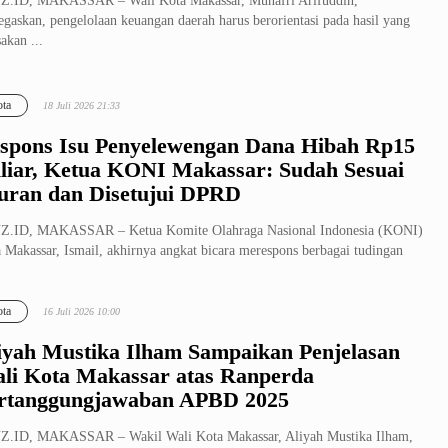
Z.ID, MAKASSAR – Wali Kota Makassar, Munafri Arifuddin,
gaskan, pengelolaan keuangan daerah harus berorientasi pada hasil yang
sakan ...
ta
18 Juli 2026 21:33
spons Isu Penyelewengan Dana Hibah Rp15
liar, Ketua KONI Makassar: Sudah Sesuai
uran dan Disetujui DPRD
Z.ID, MAKASSAR – Ketua Komite Olahraga Nasional Indonesia (KONI)
 Makassar, Ismail, akhirnya angkat bicara merespons berbagai tudingan
ta
16 Juli 2026 10:00
iyah Mustika Ilham Sampaikan Penjelasan
li Kota Makassar atas Ranperda
rtanggungjawaban APBD 2025
Z.ID, MAKASSAR – Wakil Wali Kota Makassar, Aliyah Mustika Ilham,