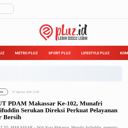
LUZ
METRO PLUZ
SPORT PLUZ
LIFESTYLE PLUZ
KOM
ta
07 Agustus 2026 13:00
T PDAM Makassar Ke-102, Munafri
ifuddin Serukan Direksi Perkuat Pelayanan
r Bersih
Z.ID, MAKASSAR – Wali Kota Makassar, Munafri Arifuddin, meminta