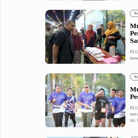
Fashion
Health
Ko
Inspirasi
Parenting
Mu
Teknologi
Pe
Sa
Komunitas Pluz
PLU
mend
Profil Pluz
masy
Ko
Indeks
Mu
Pe
PLU
mera
ini,