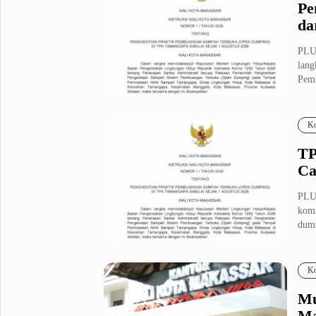
Pe
da
PLU
lang
Pemi
Ko
TP
C
PLU
komi
dump
Ko
Mu
Ma