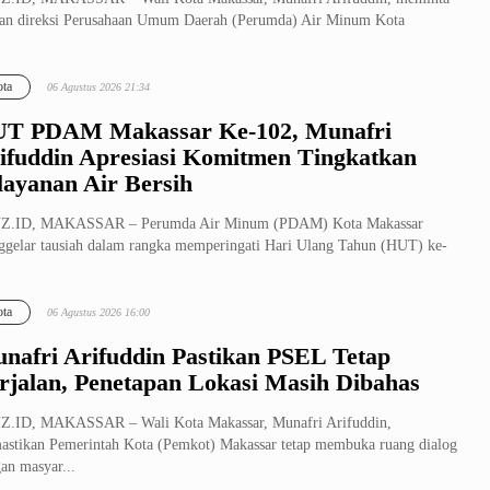
ran direksi Perusahaan Umum Daerah (Perumda) Air Minum Kota
ssar menj...
ta
06 Agustus 2026 21:34
T PDAM Makassar Ke-102, Munafri
ifuddin Apresiasi Komitmen Tingkatkan
layanan Air Bersih
Z.ID, MAKASSAR – Perumda Air Minum (PDAM) Kota Makassar
gelar tausiah dalam rangka memperingati Hari Ulang Tahun (HUT) ke-
di Ruang Te...
ta
06 Agustus 2026 16:00
nafri Arifuddin Pastikan PSEL Tetap
rjalan, Penetapan Lokasi Masih Dibahas
Z.ID, MAKASSAR – Wali Kota Makassar, Munafri Arifuddin,
stikan Pemerintah Kota (Pemkot) Makassar tetap membuka ruang dialog
an masyar...