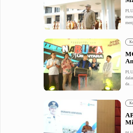
PLU
mene
menj
Ko
MC
An
PLU
dala
da...
Ko
AP
Mi