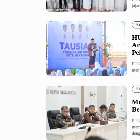
jaja
Metro Pluz
Maka
Hukum & Kriminal
Internasional
Ko
Kota
Citizen
HU
Nasional
Pemerintahan
Ar
Pendidikan
Pe
PLU
Sport Pluz
meng
102 
Sepakbola
Futsal
Ko
MotoGP
Bulutangkis
Tinju
Golf
Mu
Be
Formula 1
PLU
Lifestyle Pluz
mema
deng
Entertainment
Infotainment