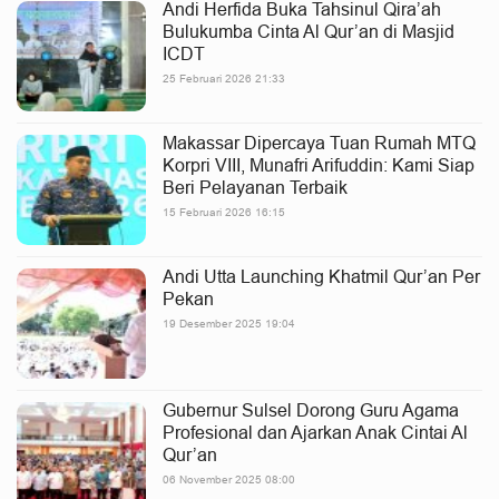
Andi Herfida Buka Tahsinul Qira’ah
Bulukumba Cinta Al Qur’an di Masjid
ICDT
25 Februari 2026 21:33
Makassar Dipercaya Tuan Rumah MTQ
Korpri VIII, Munafri Arifuddin: Kami Siap
Beri Pelayanan Terbaik
15 Februari 2026 16:15
Andi Utta Launching Khatmil Qur’an Per
Pekan
19 Desember 2025 19:04
Gubernur Sulsel Dorong Guru Agama
Profesional dan Ajarkan Anak Cintai Al
Qur’an
06 November 2025 08:00