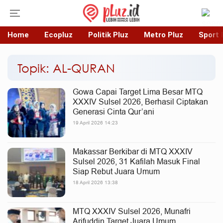
Home
Ecopluz
Politik Pluz
Metro Pluz
Sport 
Topik: AL-QURAN
Gowa Capai Target Lima Besar MTQ
XXXIV Sulsel 2026, Berhasil Ciptakan
Generasi Cinta Qur’ani
19 April 2026 14:23
Makassar Berkibar di MTQ XXXIV
Sulsel 2026, 31 Kafilah Masuk Final
Siap Rebut Juara Umum
18 April 2026 13:38
MTQ XXXIV Sulsel 2026, Munafri
Arifuddin Target Juara Umum