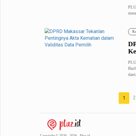
PLU
mene
mela
Ko
DP
Ke
PLU
Burh
daer
2
1
Copyright © 2020 - 2026 - Pluz.id.