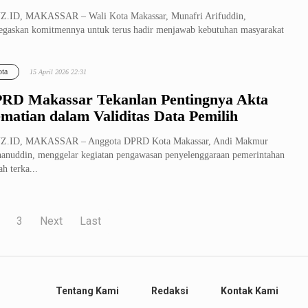
Z.ID, MAKASSAR – Wali Kota Makassar, Munafri Arifuddin,
gaskan komitmennya untuk terus hadir menjawab kebutuhan masyarakat
lui berbag...
ta
15 April 2026 22:31
RD Makassar Tekanlan Pentingnya Akta
matian dalam Validitas Data Pemilih
Z.ID, MAKASSAR – Anggota DPRD Kota Makassar, Andi Makmur
anuddin, menggelar kegiatan pengawasan penyelenggaraan pemerintahan
ah terka...
3
Next
Last
Tentang Kami
Redaksi
Kontak Kami