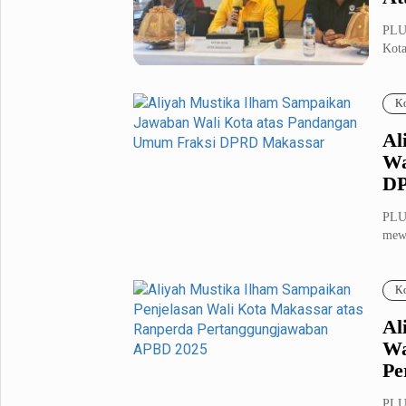
PLU
Metro Pluz
Kota
Hukum & Kriminal
Internasional
da...
Kota
Citizen
Ko
Nasional
Pemerintahan
Al
Pendidikan
Wa
DP
Sport Pluz
PLU
Sepakbola
Futsal
mewa
atas
MotoGP
Bulutangkis
Tinju
Golf
Ko
Formula 1
Al
Wa
Pe
Lifestyle Pluz
Entertainment
Infotainment
PLU