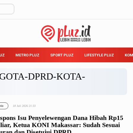
LUZ
METRO PLUZ
SPORT PLUZ
LIFESTYLE PLUZ
KOM
GOTA-DPRD-KOTA-
ta
18 Juli 2026 21:33
spons Isu Penyelewengan Dana Hibah Rp15
liar, Ketua KONI Makassar: Sudah Sesuai
uran dan Disetujui DPRD