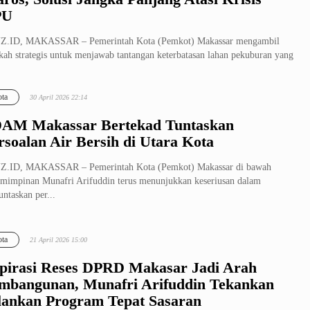
PU
Z.ID, MAKASSAR – Pemerintah Kota (Pemkot) Makassar mengambil
kah strategis untuk menjawab tantangan keterbatasan lahan pekuburan yang
.
ta
30 April 2026 22:14
AM Makassar Bertekad Tuntaskan
rsoalan Air Bersih di Utara Kota
Z.ID, MAKASSAR – Pemerintah Kota (Pemkot) Makassar di bawah
mimpinan Munafri Arifuddin terus menunjukkan keseriusan dalam
ntaskan per...
ta
21 April 2026 15:00
pirasi Reses DPRD Makasar Jadi Arah
mbangunan, Munafri Arifuddin Tekankan
lankan Program Tepat Sasaran