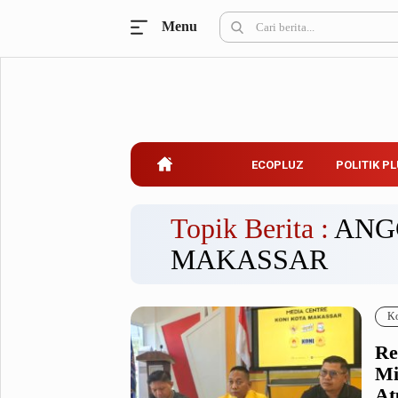
Menu
Ecopluz
Perbankan
Perhotelan
Properti
Belanja
ECOPLUZ
POLITIK P
Konstruksi
Kuliner
UMKM & Koperasi
Topik Berita :
ANG
MAKASSAR
Politik Pluz
KPU & Bawaslu
Pemilu
Ko
Parlemen
Partai Politik
Re
Pilkada
Pilpres
Mi
Tokoh
At