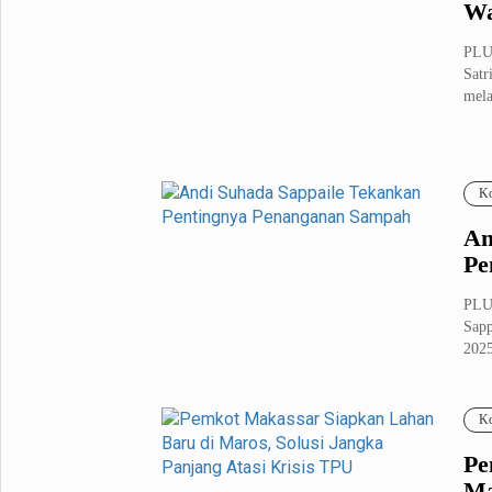
Wa
PLU
Satr
mela
Ko
An
Pe
PLU
Sapp
2025
Ko
Pe
Ma