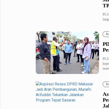
T
PLU
lang
kia..
Ko
PD
Pe
PLU
kepe
menu
Ko
As
Pe
Ja