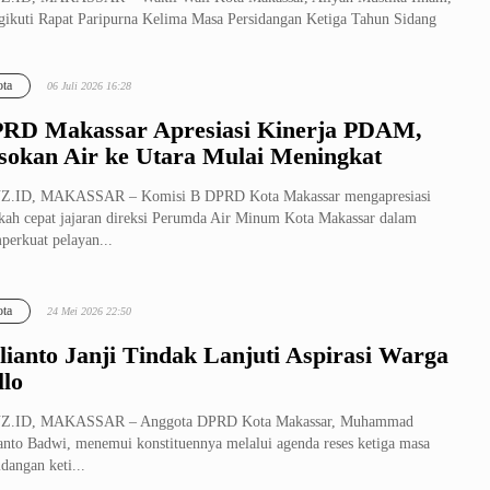
ikuti Rapat Paripurna Kelima Masa Persidangan Ketiga Tahun Sidang
/2...
ta
06 Juli 2026 16:28
RD Makassar Apresiasi Kinerja PDAM,
sokan Air ke Utara Mulai Meningkat
Z.ID, MAKASSAR – Komisi B DPRD Kota Makassar mengapresiasi
kah cepat jajaran direksi Perumda Air Minum Kota Makassar dalam
erkuat pelayan...
ta
24 Mei 2026 22:50
lianto Janji Tindak Lanjuti Aspirasi Warga
llo
Z.ID, MAKASSAR – Anggota DPRD Kota Makassar, Muhammad
anto Badwi, menemui konstituennya melalui agenda reses ketiga masa
idangan keti...