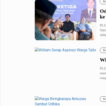
Ko
Od
ke
PLU
Satr
sida
Ko
Wi
PLU
rese
warg
Ko