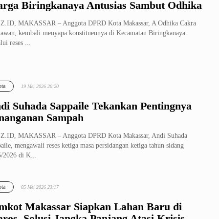
rga Biringkanaya Antusias Sambut Odhika
Z.ID, MAKASSAR – Anggota DPRD Kota Makassar, A Odhika Cakra
iawan, kembali menyapa konstituennya di Kecamatan Biringkanaya
lui reses ...
ta
19 Mei 2026 20:20
di Suhada Sappaile Tekankan Pentingnya
nanganan Sampah
Z.ID, MAKASSAR – Anggota DPRD Kota Makassar, Andi Suhada
aile, mengawali reses ketiga masa persidangan ketiga tahun sidang
/2026 di K...
ta
05 Mei 2026 23:17
mkot Makassar Siapkan Lahan Baru di
ros, Solusi Jangka Panjang Atasi Krisis