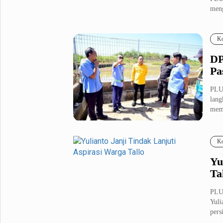
meng
Fashion
Health
2025
Inspirasi
Parenting
Ko
Teknologi
DP
Pa
Komunitas Pluz
PLU
lang
Profil Pluz
memp
Indeks
Ko
Yu
Ta
PLU
Yuli
pers