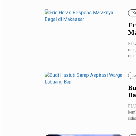
Ko
Er
Ma
PLU
meny
mem
Ko
Bu
Ba
PLU
kemb
sida