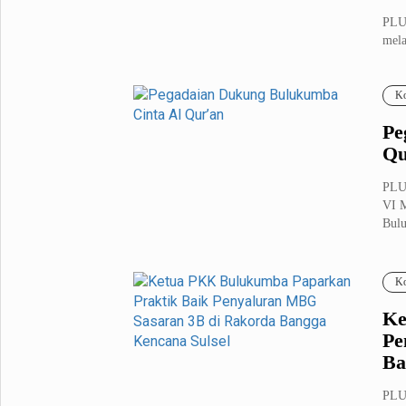
PLU
mela
loka
Ko
Pe
Qu
PLU
VI M
Bulu
Ko
Ke
Pe
Ba
PLU