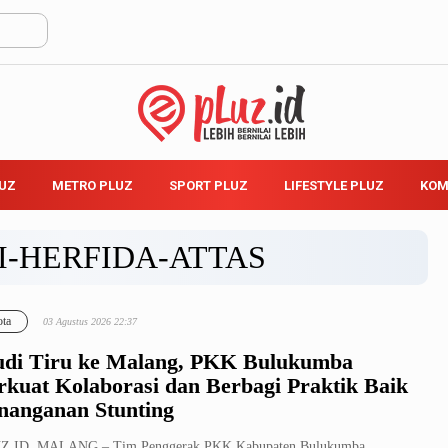
LUZ
METRO PLUZ
SPORT PLUZ
LIFESTYLE PLUZ
KOM
I-HERFIDA-ATTAS
ta
03 Agustus 2026 22:37
udi Tiru ke Malang, PKK Bulukumba
rkuat Kolaborasi dan Berbagi Praktik Baik
nanganan Stunting
Z.ID, MALANG – Tim Penggerak PKK Kabupaten Bulukumba