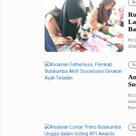
Ko
Ru
La
Ba
PLU
dila
pel..
Ko
An
So
PLU
mela
Pere
Ko