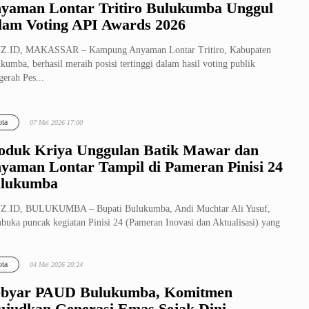
yaman Lontar Tritiro Bulukumba Unggul
lam Voting API Awards 2026
Z.ID, MAKASSAR – Kampung Anyaman Lontar Tritiro, Kabupaten
kumba, berhasil meraih posisi tertinggi dalam hasil voting publik
erah Pes...
ta
07 Mei 2026 17:00
oduk Kriya Unggulan Batik Mawar dan
yaman Lontar Tampil di Pameran Pinisi 24
lukumba
Z.ID, BULUKUMBA – Bupati Bulukumba, Andi Muchtar Ali Yusuf,
uka puncak kegiatan Pinisi 24 (Pameran Inovasi dan Aktualisasi) yang
leng...
ta
04 Mei 2026 20:24
byar PAUD Bulukumba, Komitmen
judkan Generasi Emas Sejak Dini