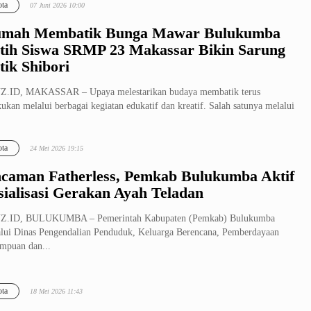
ta
07 Juni 2026 10:00
mah Membatik Bunga Mawar Bulukumba
tih Siswa SRMP 23 Makassar Bikin Sarung
tik Shibori
Z.ID, MAKASSAR – Upaya melestarikan budaya membatik terus
kukan melalui berbagai kegiatan edukatif dan kreatif. Salah satunya melalui
.
ta
24 Mei 2026 19:15
caman Fatherless, Pemkab Bulukumba Aktif
sialisasi Gerakan Ayah Teladan
Z.ID, BULUKUMBA – Pemerintah Kabupaten (Pemkab) Bulukumba
lui Dinas Pengendalian Penduduk, Keluarga Berencana, Pemberdayaan
mpuan dan...
ta
18 Mei 2026 11:43