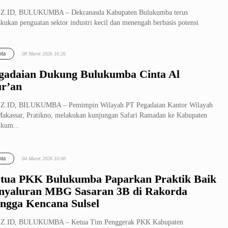
Z.ID, BULUKUMBA – Dekranasda Kabupaten Bulukumba terus
kukan penguatan sektor industri kecil dan menengah berbasis potensi
l. Bertemp...
ta
08 Maret 2026 16:26
gadaian Dukung Bulukumba Cinta Al
r’an
Z.ID, BILUKUMBA – Pemimpin Wilayah PT Pegadaian Kantor Wilayah
akassar, Pratikno, melakukan kunjungan Safari Ramadan ke Kabupaten
kum...
ta
04 Maret 2026 10:00
tua PKK Bulukumba Paparkan Praktik Baik
nyaluran MBG Sasaran 3B di Rakorda
ngga Kencana Sulsel
Z.ID, BULUKUMBA – Ketua Tim Penggerak PKK Kabupaten