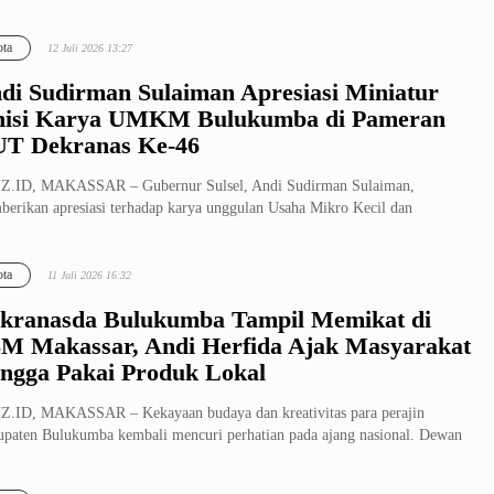
ri (Mend...
ta
12 Juli 2026 13:27
di Sudirman Sulaiman Apresiasi Miniatur
nisi Karya UMKM Bulukumba di Pameran
T Dekranas Ke-46
Z.ID, MAKASSAR – Gubernur Sulsel, Andi Sudirman Sulaiman,
erikan apresiasi terhadap karya unggulan Usaha Mikro Kecil dan
engah (UMKM) ...
ta
11 Juli 2026 16:32
kranasda Bulukumba Tampil Memikat di
M Makassar, Andi Herfida Ajak Masyarakat
ngga Pakai Produk Lokal
.ID, MAKASSAR – Kekayaan budaya dan kreativitas para perajin
paten Bulukumba kembali mencuri perhatian pada ajang nasional. Dewan
ji...