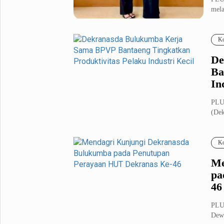
mela
Metro Pluz
Jawa
Hukum & Kriminal
Internasional
Ko
Kota
Citizen
De
Nasional
Pemerintahan
Ba
Pendidikan
In
PLU
Sport Pluz
(Dek
memb
Sepakbola
Futsal
Ko
MotoGP
Bulutangkis
Tinju
Golf
Me
pa
Formula 1
46
Lifestyle Pluz
PLU
Dewa
Entertainment
Infotainment