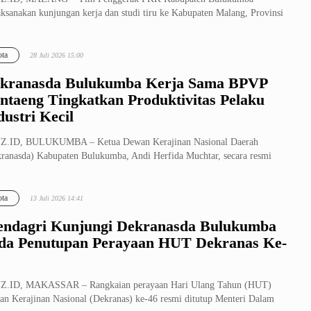
ksanakan kunjungan kerja dan studi tiru ke Kabupaten Malang, Provinsi
 Timur. Ro...
ta
28 Juli 2026 15:00
kranasda Bulukumba Kerja Sama BPVP
ntaeng Tingkatkan Produktivitas Pelaku
dustri Kecil
Z.ID, BULUKUMBA – Ketua Dewan Kerajinan Nasional Daerah
ranasda) Kabupaten Bulukumba, Andi Herfida Muchtar, secara resmi
uka Pelatiha...
ta
13 Juli 2026 14:41
ndagri Kunjungi Dekranasda Bulukumba
da Penutupan Perayaan HUT Dekranas Ke-
Z.ID, MAKASSAR – Rangkaian perayaan Hari Ulang Tahun (HUT)
n Kerajinan Nasional (Dekranas) ke-46 resmi ditutup Menteri Dalam