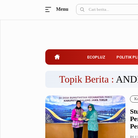
Menu
Ecopluz
Perbankan
Perhotelan
Properti
Belanja
ECOPLUZ
POLITIK P
Konstruksi
Kuliner
UMKM & Koperasi
Topik Berita :
AND
Politik Pluz
Ko
KPU & Bawaslu
Pemilu
St
Parlemen
Partai Politik
Pe
Pilkada
Pilpres
Pe
Tokoh
PLU