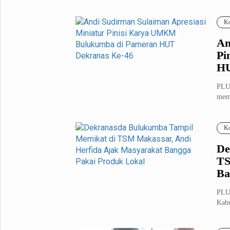
Nege
Fashion
Health
Ko
Inspirasi
Parenting
An
Teknologi
Pi
HU
Komunitas Pluz
PLU
memb
Profil Pluz
Men
Ko
Indeks
De
TS
Ba
PLUZ
Kabu
Kera