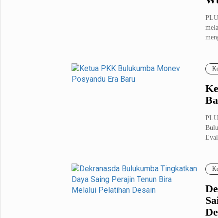
PLU
mela
meng
Ko
Ke
Ba
PLU
Bulu
Eval
Ko
De
Sa
De