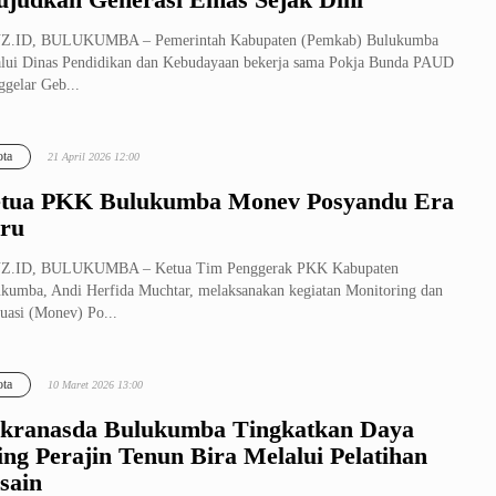
Z.ID, BULUKUMBA – Pemerintah Kabupaten (Pemkab) Bulukumba
lui Dinas Pendidikan dan Kebudayaan bekerja sama Pokja Bunda PAUD
gelar Geb...
ta
21 April 2026 12:00
tua PKK Bulukumba Monev Posyandu Era
ru
Z.ID, BULUKUMBA – Ketua Tim Penggerak PKK Kabupaten
kumba, Andi Herfida Muchtar, melaksanakan kegiatan Monitoring dan
uasi (Monev) Po...
ta
10 Maret 2026 13:00
kranasda Bulukumba Tingkatkan Daya
ing Perajin Tenun Bira Melalui Pelatihan
sain