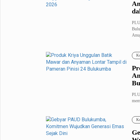
An
da
PLU
Bulu
Anug
Ko
Pr
An
Bu
PLU
memb
dise
Ko
Ge
Wu