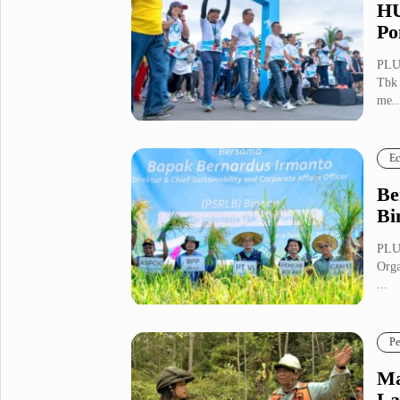
HU
Po
PLU
Tbk 
me..
Ec
Be
Bi
PLUZ
Orga
...
Pe
Ma
La