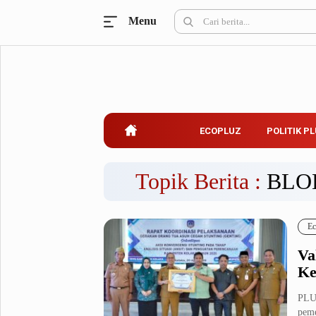
Menu
Ecopluz
Perbankan
Perhotelan
Properti
Belanja
ECOPLUZ
POLITIK P
Konstruksi
Kuliner
UMKM & Koperasi
Topik Berita :
BLO
Politik Pluz
Ec
KPU & Bawaslu
Pemilu
Va
Parlemen
Partai Politik
Ke
Pilkada
Pilpres
PLUZ
Tokoh
peme