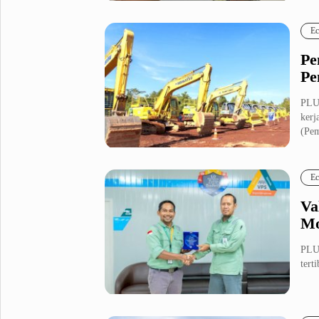
Fashion
Health
Ec
Inspirasi
Parenting
Pe
Teknologi
Pe
Komunitas Pluz
PLUZ
kerj
(Pem
Profil Pluz
Ec
Indeks
Va
Mo
PLU
tert