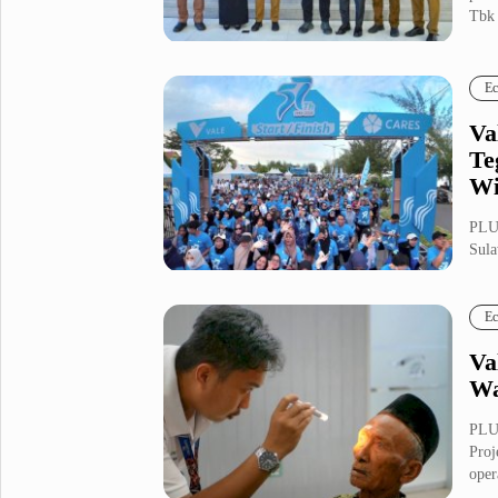
Tbk 
Metro Pluz
Hukum & Kriminal
Internasional
Ec
Kota
Citizen
Va
Nasional
Pemerintahan
Te
Pendidikan
Wi
PLUZ
Sport Pluz
Sula
pera
Sepakbola
Futsal
Ec
MotoGP
Bulutangkis
Tinju
Golf
Va
Wa
Formula 1
PLU
Lifestyle Pluz
Proj
opera
Entertainment
Infotainment