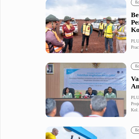
Ec
Be
Pe
Ko
PLUZ
Prac
...
Ec
Va
An
PLU
Proj
Kol.
Ec