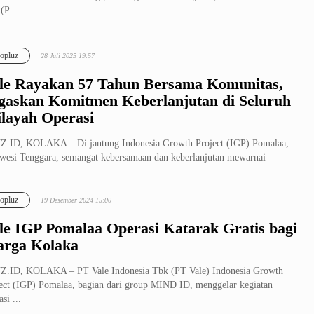
(P...
opluz
28 Juli 2025 19:57
le Rayakan 57 Tahun Bersama Komunitas,
gaskan Komitmen Keberlanjutan di Seluruh
layah Operasi
.ID, KOLAKA – Di jantung Indonesia Growth Project (IGP) Pomalaa,
wesi Tenggara, semangat kebersamaan dan keberlanjutan mewarnai
yaan...
opluz
19 Desember 2024 15:00
le IGP Pomalaa Operasi Katarak Gratis bagi
rga Kolaka
Z.ID, KOLAKA – PT Vale Indonesia Tbk (PT Vale) Indonesia Growth
ect (IGP) Pomalaa, bagian dari group MIND ID, menggelar kegiatan
si ...