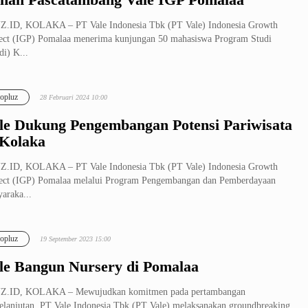
Z.ID, KOLAKA – PT Vale Indonesia Tbk (PT Vale) Indonesia Growth
ect (IGP) Pomalaa menerima kunjungan 50 mahasiswa Program Studi
di) K...
opluz
28 Februari 2024 10:00
le Dukung Pengembangan Potensi Pariwisata
 Kolaka
Z.ID, KOLAKA – PT Vale Indonesia Tbk (PT Vale) Indonesia Growth
ect (IGP) Pomalaa melalui Program Pengembangan dan Pemberdayaan
araka...
opluz
19 September 2023 15:00
le Bangun Nursery di Pomalaa
Z.ID, KOLAKA – Mewujudkan komitmen pada pertambangan
elanjutan, PT Vale Indonesia Tbk (PT Vale) melaksanakan groundbreaking