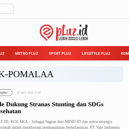
LUZ
METRO PLUZ
SPORT PLUZ
LIFESTYLE PLUZ
KOM
K-POMALAA
opluz
20 April 2026 21:00
le Dukung Stranas Stunting dan SDGs
sehatan
.ID, KOLAKA – Sebagai bagian dari MIND ID dan mitra strategis
rintah dalam mendorong pembangunan berkelanjutan, PT Vale Indonesia