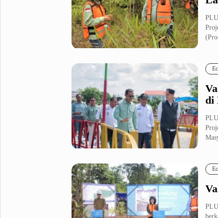
PLU
Proj
(Pro
Ec
Va
di
PLU
Proj
Masy
Ec
Va
PLU
berk