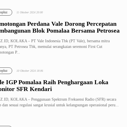
opluz
11 Oktober 2024 20:00
motongan Perdana Vale Dorong Percepatan
mbangunan Blok Pomalaa Bersama Petrosea
.ID, KOLAKA – PT Vale Indonesia Tbk (PT Vale), bersama mitra
anya, PT Petrosea Tbk, memulai serangkaian seremoni First Cut
otongan P...
opluz
10 Oktober 2024 18:06
le IGP Pomalaa Raih Penghargaan Loka
nitor SFR Kendari
Z.ID, KOLAKA – Penggunaan Spektrum Frekuensi Radio (SFR) secara
ib dan sesuai regulasi sangat krusial untuk kelangsungan operasional peru...