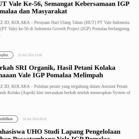
T Vale Ke-56, Semangat Kebersamaan IGP
malaa dan Masyarakat
Z.ID, KOLAKA – Perayaan Hari Ulang Tahun (HUT) PT Vale Indonesia
(PT Vale) ke-56 di Indonesia Growth Project (IGP) Pomalaa berlangsung
.
opluz
29 Juli 2024 19:00
rkah SRI Organik, Hasil Petani Kolaka
naaan Vale IGP Pomalaa Melimpah
.ID, KOLAKA – Puluhan petani yang tergabung dalam Asosiasi Petani
nik Kolaka (Aspok) kini merasakan berkah setelah menerapkan System of
ndidikan
18 Juli 2024 09:43
hasiswa UHO Studi Lapang Pengelolaan
han Pascatambang Vale IGP Pomalaa