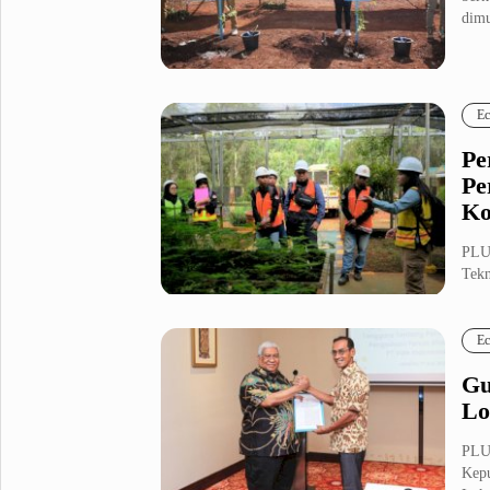
dimu
Ec
Pe
Pe
Ko
PLU
Tekn
Semb
Ec
Gu
Lo
PLUZ
Kepu