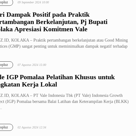
opluz
09 September 2024 10:00
ri Dampak Positif pada Praktik
rtambangan Berkelanjutan, Pj Bupati
laka Apresiasi Komitmen Vale
.ID, KOLAKA – Praktik pertambangan berkelanjutan atau Good Mining
tices (GMP) sangat penting untuk meminimalkan dampak negatif terhadap
opluz
07 Agustus 2024 15:00
le IGP Pomalaa Pelatihan Khusus untuk
gkatan Kerja Lokal
Z.ID, KOLAKA – PT Vale Indonesia Tbk (PT Vale) Indonesia Growth
ect (IGP) Pomalaa bersama Balai Latihan dan Keterampilan Kerja (BLKK)
..
opluz
02 Agustus 2024 12:34