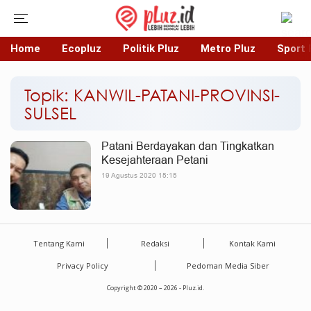
Home
Ecopluz
Politik Pluz
Metro Pluz
Sport 
Topik: KANWIL-PATANI-PROVINSI-
SULSEL
Patani Berdayakan dan Tingkatkan
Kesejahteraan Petani
19 Agustus 2020 15:15
Tentang Kami
Redaksi
Kontak Kami
Privacy Policy
Pedoman Media Siber
Copyright © 2020 – 2026 - Pluz.id.