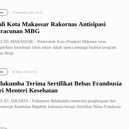
ta
29 September 2025 18:45
li Kota Makassar Rakornas Antisipasi
racunan MBG
Z.ID, MAKASSAR – Pemerintah Kota (Pemkot) Makassar terus
erkuat koordinasi lintas sektor dalam upaya menjaga kualitas program
n Bergi...
ta
06 Maret 2024 23:55
lukumba Terima Sertifikat Bebas Frambusia
ri Menteri Kesehatan
Z.ID, JAKARTA – Kabupaten Bulukumba menerima penghargaan dari
nterian Kesehatan Republik Indonesia berupa Sertifikat Bebas Frambusia.
.