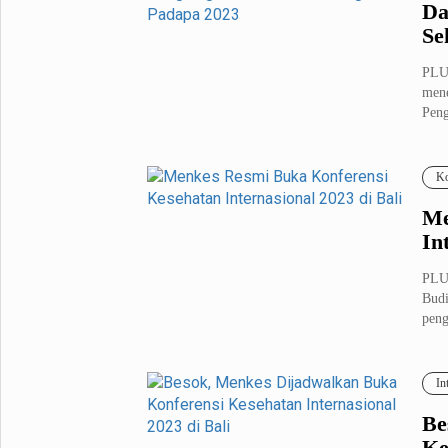
Da
Se
PLU
mene
Peng
Ko
Me
In
PLUZ
Budi
peng
In
Be
Ke