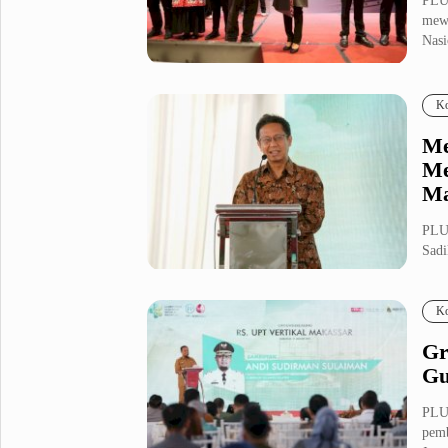
PLU
mewa
Nasi
Ko
Me
Me
Ma
PLU
Sadi
meli
Ko
Gr
Gu
PLU
pemb