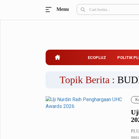
Menu
Ecopluz
Perbankan
Perhotelan
Properti
Belanja
ECOPLUZ
POLITIK P
Konstruksi
Kuliner
UMKM & Koperasi
Topik Berita :
BUD
Politik Pluz
Ko
KPU & Bawaslu
Pemilu
Uj
Parlemen
Partai Politik
20
Pilkada
Pilpres
PLUZ
Tokoh
mera