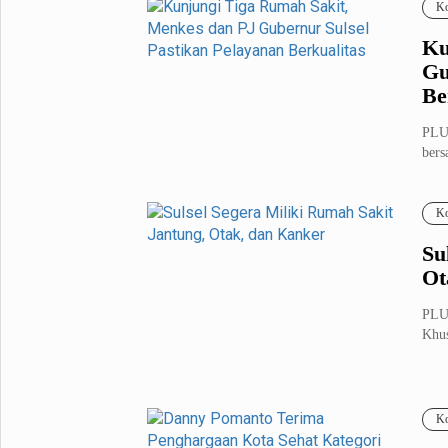
Ko
Ku
Gu
Be
PLU
bers
kunj
Ko
Su
Ot
PLUZ
Khus
Ko