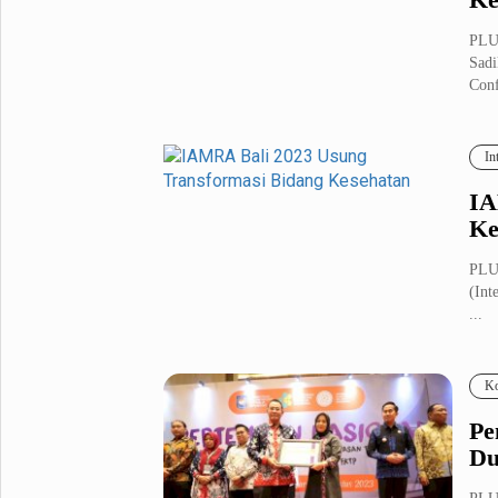
PLUZ
Sadi
Conf
In
IA
Ke
PLUZ
(Int
...
Ko
Pe
Du