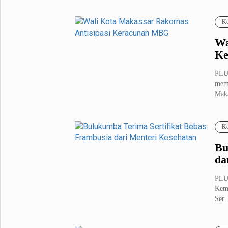
Fashion
Health
Ko
Inspirasi
Parenting
Wa
Teknologi
Ke
Komunitas Pluz
PLU
memp
Maka
Profil Pluz
Ko
Indeks
Bu
da
PLU
Keme
Ser..