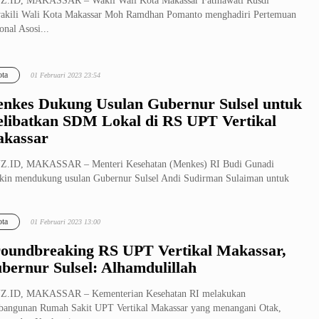
Z.ID, MAKASSAR – Wakil Wali Kota Makassar Fatmawati Rusdi
kili Wali Kota Makassar Moh Ramdhan Pomanto menghadiri Pertemuan
onal Asosi...
ta
01 Februari 2023 23:54
nkes Dukung Usulan Gubernur Sulsel untuk
libatkan SDM Lokal di RS UPT Vertikal
kassar
Z.ID, MAKASSAR – Menteri Kesehatan (Menkes) RI Budi Gunadi
kin mendukung usulan Gubernur Sulsel Andi Sudirman Sulaiman untuk
batkan tenag...
ta
01 Februari 2023 13:00
oundbreaking RS UPT Vertikal Makassar,
bernur Sulsel: Alhamdulillah
Z.ID, MAKASSAR – Kementerian Kesehatan RI melakukan
angunan Rumah Sakit UPT Vertikal Makassar yang menangani Otak,