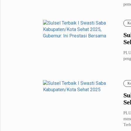
peme
Metro Pluz
Hukum & Kriminal
Internasional
Ko
Kota
Citizen
Su
Nasional
Pemerintahan
Se
Pendidikan
PLUZ
peng
Sport Pluz
Sepakbola
Futsal
Ko
MotoGP
Bulutangkis
Tinju
Golf
Su
Se
Formula 1
PLUZ
Lifestyle Pluz
meno
Terb
Entertainment
Infotainment