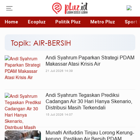
Home
Ecopluz
Politik Pluz
Metro Pluz
Sport 
Topik: AIR-BERSIH
Andi Syahrum Paparkan Strategi PDAM
Makassar Atasi Krisis Air
21 Juli 2026 14:39
Andi Syahrum Tegaskan Prediksi
Cadangan Air 30 Hari Hanya Skenario,
Distribusi Masih Terkendali
15 Juli 2026 14:07
Munafri Arifuddin Tinjau Lorong Kerung-
kerung, Pastikan Air Bersih PDAM